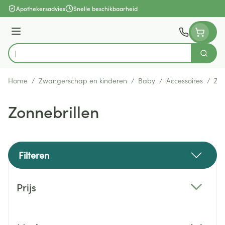
Ga naar de inhoud
Apothekersadvies
Snelle beschikbaarheid
Menu
Zoek
Product, merk, categorie...
Home
/
Zwangerschap en kinderen
/
Baby
/
Accessoires
/
Zon
Zonnebrillen
Filteren
Doorgaan naar productlijst
Prijs
filter