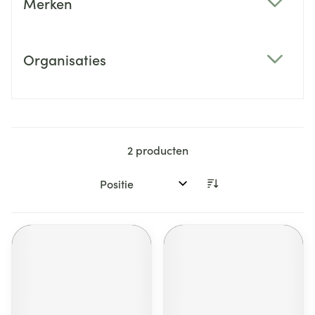
Merken
filter
Organisaties
filter
2
producten
Sorteer op: