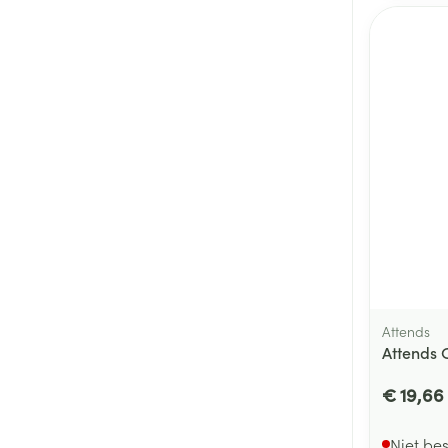
Attends
Attends 
€ 19,66
Niet be