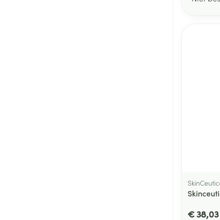
SkinCeutic
Skinceut
€ 38,03