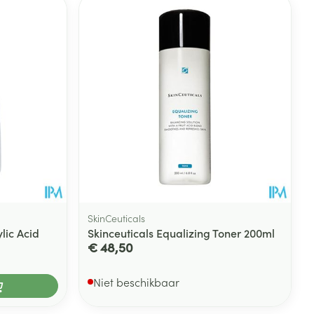
rende
Parfums en
geurproducten
SkinCeuticals
ylic Acid
Skinceuticals Equalizing Toner 200ml
€ 48,50
CBD
Niet beschikbaar