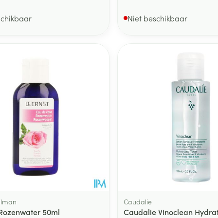
schikbaar
Niet beschikbaar
Tilman
Caudalie
 Rozenwater 50ml
Caudalie Vinoclean Hydra