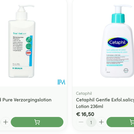
Toon meer
ging
Supplementen
Insectenwe
Mondmaskers
middelen
ssen
 -
id
d
Cetaphil
d Pure Verzorgingslotion
Cetaphil Gentle Exfol.salic
Lotion 236ml
Zelfbruiner
Scheren
€ 16,50
Aantal