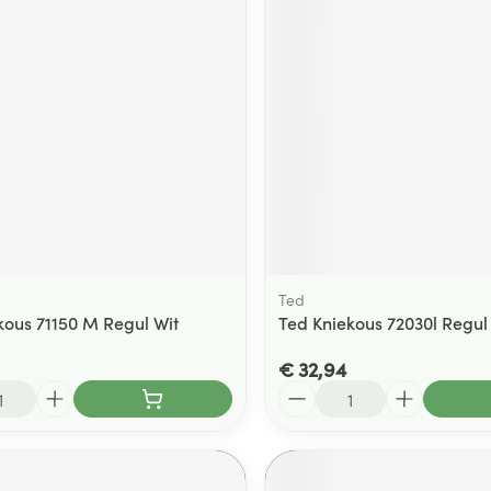
ging
Supplementen
Insectenwe
Mondmaskers
middelen
ssen
 -
id
d
Ted
kous 71150 M Regul Wit
Ted Kniekous 72030l Regul
Zelfbruiner
Scheren
€ 32,94
Aantal