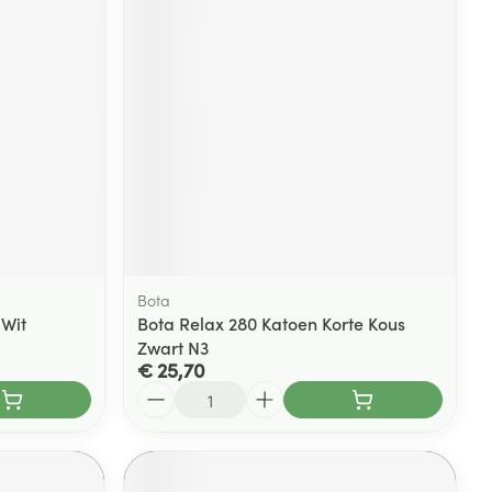
rende
Parfums en
geurproducten
Bota
 Wit
Bota Relax 280 Katoen Korte Kous
Zwart N3
CBD
€ 25,70
Aantal