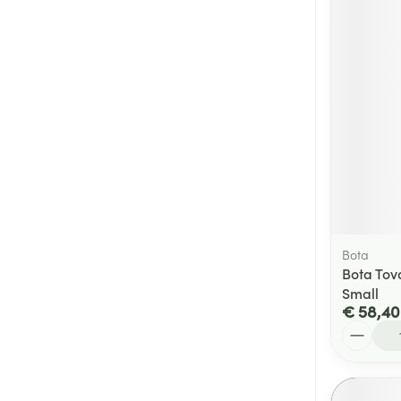
Bota
Bota Tova
Small
€ 58,40
Aantal