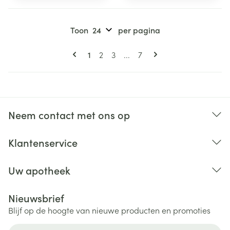
Toon
per pagina
Pagina's
U lees momenteel pagina
Pagina
Pagina
Pagina
1
2
3
...
7
Neem contact met ons op
Klantenservice
Uw apotheek
Nieuwsbrief
Blijf op de hoogte van nieuwe producten en promoties
E-mail adres