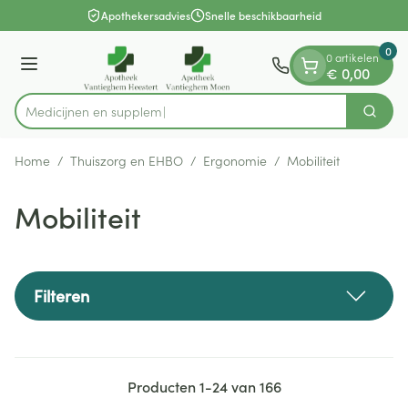
Dia 1 van 1
Ga naar de inhoud
Apothekersadvies
Snelle beschikbaarheid
0
0 artikelen
Menu
€ 0,00
Medi
Zoek
Product, merk, categorie...
Home
/
Thuiszorg en EHBO
/
Ergonomie
/
Mobiliteit
Mobiliteit
Filteren
Producten
1
-
24
van
166