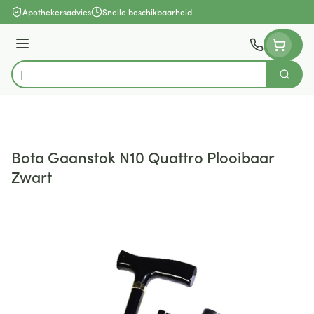
Ga naar de inhoud
Apothekersadvies
Snelle beschikbaarheid
Menu
Zoek
Product, merk, categorie...
Bota Gaanstok N10 Quattro Plooibaar
Zwart