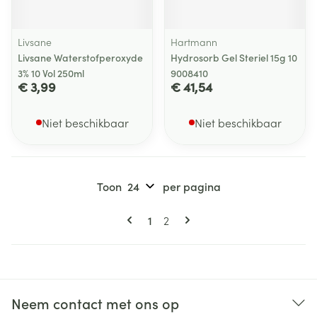
Livsane
Hartmann
Livsane Waterstofperoxyde
Hydrosorb Gel Steriel 15g 10
3% 10 Vol 250ml
9008410
€ 3,99
€ 41,54
Niet beschikbaar
Niet beschikbaar
Toon
per pagina
Pagina's
U lees momenteel pagina
Pagina
1
2
Neem contact met ons op