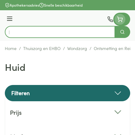
Ga naar de inhoud
Apothekersadvies
Snelle beschikbaarheid
Menu
Zoek
Product, merk, categorie...
Home
/
Thuiszorg en EHBO
/
Wondzorg
/
Ontsmetting en Reini
Huid
Filteren
Doorgaan naar productlijst
Prijs
filter