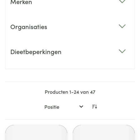
Merken
filter
Organisaties
filter
Dieetbeperkingen
filter
Producten
1
-
24
van
47
Sorteer op: