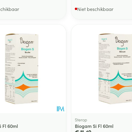
schikbaar
Niet beschikbaar
Sterop
 Fl 60ml
Biogam Si Fl 60ml
€ 11,49