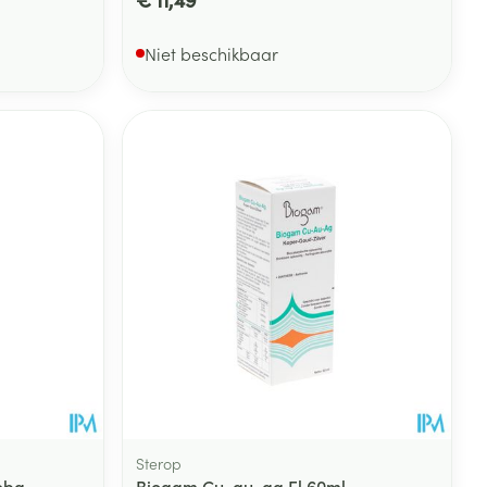
Niet beschikbaar
Sterop
Deba
Biogam Cu-au-ag Fl 60ml