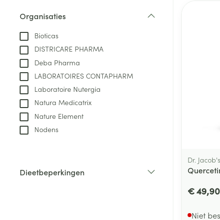
Aerosol toestel
kloven
Tabletten
Organisaties
Aerosol access
Blaren
Creme, gel en 
filter
Zuurstof
Bioticas
Eelt
DISTRICARE PHARMA
Eksteroog - lik
Ademhalingsste
Deba Pharma
Toon meer
LABORATOIRES CONTAPHARM
Laboratoire Nutergia
Spieren en gew
Natura Medicatrix
Specifiek voor
Nature Element
Naalden en spu
Nodens
Lichaamsverzo
Infecties
Spuiten
Deodorant
Oplossing voor 
Dr. Jacob'
Gezichtsverzor
Querceti
Dieetbeperkingen
Naalden
Luizen
filter
€ 49,90
Naalden voor i
pennaalden
Diagnostica
Niet be