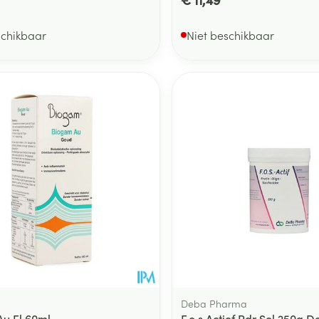
schikbaar
Niet beschikbaar
Deba Pharma
u Fl 60ml
F.o.s Actief Pdr Sol 250g 