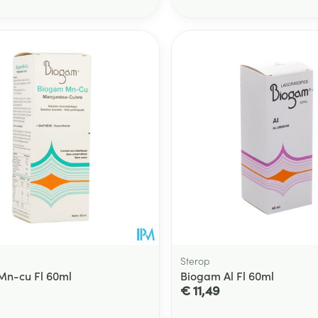
Toon meer
ging
Supplementen
Insectenwe
Mondmaskers
middelen
ssen
 -
id
d
Zelfbruiner
Scheren
Sterop
Mn-cu Fl 60ml
Biogam Al Fl 60ml
€ 11,49