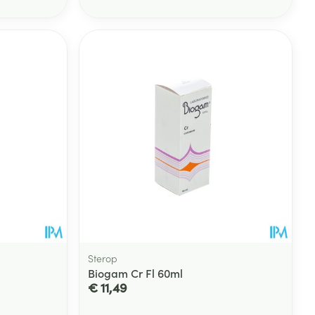
rende
Parfums en
geurproducten
CBD
Sterop
Biogam Cr Fl 60ml
€ 11,49