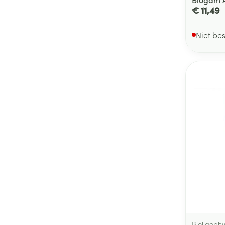
€ 11,49
Niet be
Bioligophy