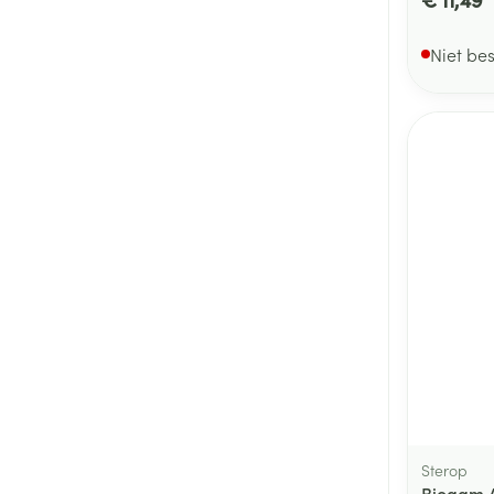
Niet be
Sterop
Biogam A