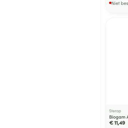
Niet be
Sterop
Biogam A
€ 11,49