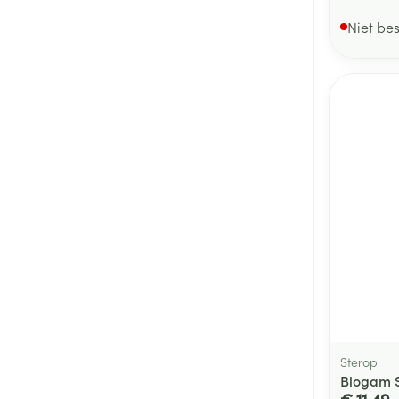
Niet be
Sterop
Biogam S
€ 11,49