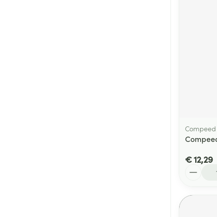
Compeed
Compeed 
€ 12,29
Aantal