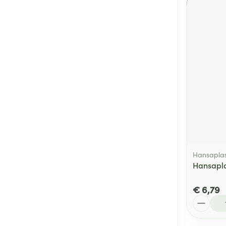
Hansaplas
Hansapla
€ 6,79
Aantal