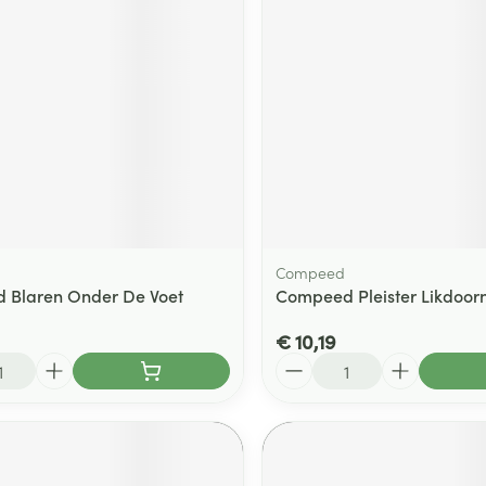
ging
Supplementen
Insectenwe
Mondmaskers
middelen
ssen
 -
id
d
Compeed
 Blaren Onder De Voet
Compeed Pleister Likdoor
€ 10,19
Zelfbruiner
Scheren
Aantal