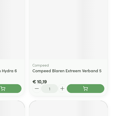
rende
Parfums en
geurproducten
Compeed
n Hydra 6
Compeed Blaren Extreem Verband 5
€ 10,19
CBD
Aantal