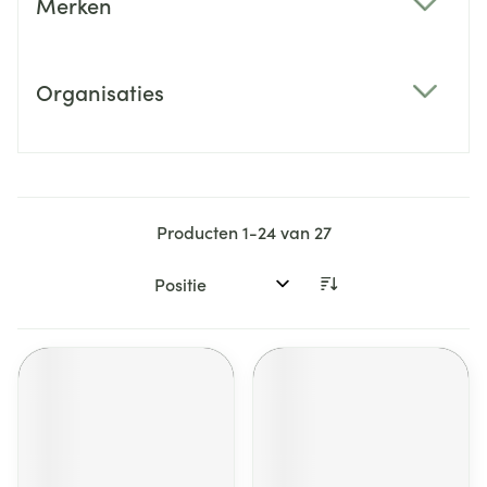
Merken
filter
Organisaties
filter
Producten
1
-
24
van
27
Sorteer op: