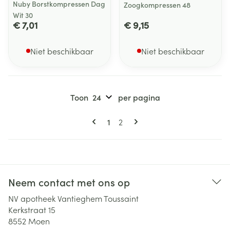
Nuby Borstkompressen Dag
Zoogkompressen 48
Wit 30
€ 7,01
€ 9,15
Niet beschikbaar
Niet beschikbaar
Toon
per pagina
Pagina's
U lees momenteel pagina
Pagina
1
2
Neem contact met ons op
NV apotheek Vantieghem Toussaint
Kerkstraat 15
8552
Moen