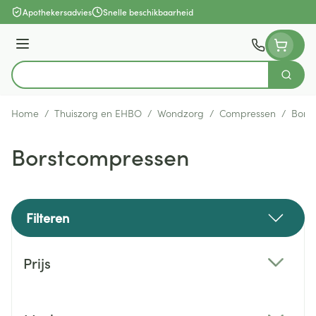
Ga naar de inhoud
Apothekersadvies
Snelle beschikbaarheid
Menu
Zoek
Product, merk, categorie...
Home
/
Thuiszorg en EHBO
/
Wondzorg
/
Compressen
/
Bors
Borstcompressen
Filteren
Doorgaan naar productlijst
Prijs
filter