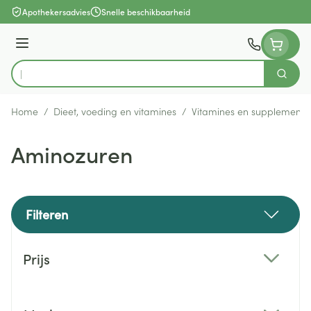
Ga naar de inhoud
Apothekersadvies
Snelle beschikbaarheid
Menu
Zoek
Product, merk, categorie...
Home
/
Dieet, voeding en vitamines
/
Vitamines en supplemente
Aminozuren
Filteren
Doorgaan naar productlijst
Prijs
filter