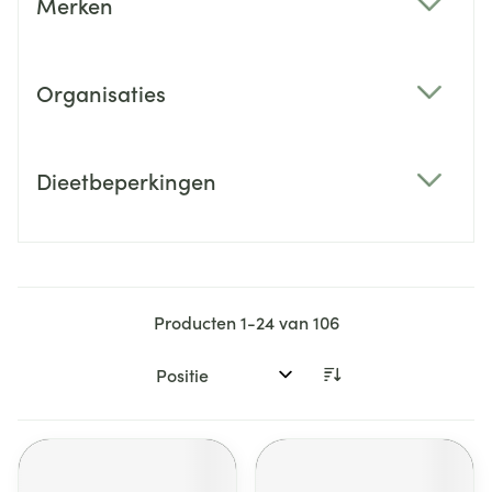
Merken
filter
Organisaties
filter
Dieetbeperkingen
filter
Producten
1
-
24
van
106
Sorteer op: