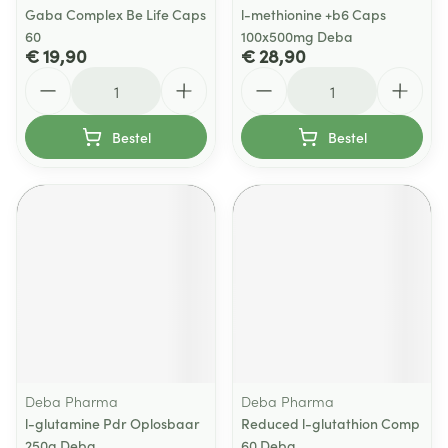
Gaba Complex Be Life Caps
l-methionine +b6 Caps
60
100x500mg Deba
€ 19,90
€ 28,90
Aantal
Aantal
Bestel
Bestel
Deba Pharma
Deba Pharma
l-glutamine Pdr Oplosbaar
Reduced l-glutathion Comp
250g Deba
60 Deba