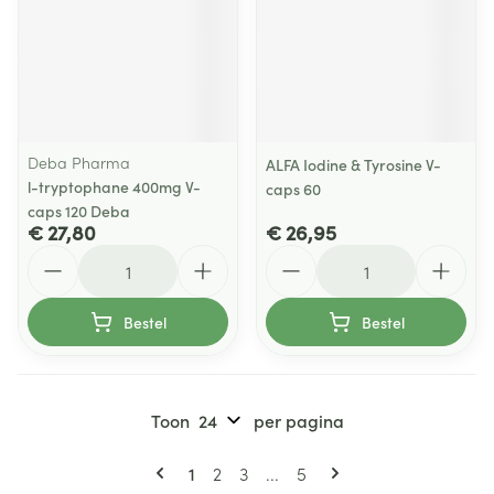
Deba Pharma
ALFA Iodine & Tyrosine V-
l-tryptophane 400mg V-
caps 60
caps 120 Deba
€ 27,80
€ 26,95
Aantal
Aantal
Bestel
Bestel
Toon
per pagina
Pagina's
U lees momenteel pagina
Pagina
Pagina
Pagina
1
2
3
...
5