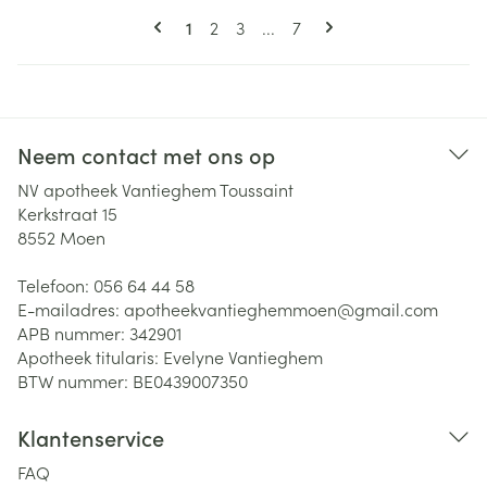
Pagina's
U lees momenteel pagina
Pagina
Pagina
Pagina
1
2
3
...
7
Neem contact met ons op
NV apotheek Vantieghem Toussaint
Kerkstraat 15
8552
Moen
Telefoon:
056 64 44 58
E-mailadres:
apotheekvantieghemmoen@
gmail.com
APB nummer:
342901
Apotheek titularis:
Evelyne Vantieghem
BTW nummer:
BE0439007350
Klantenservice
FAQ