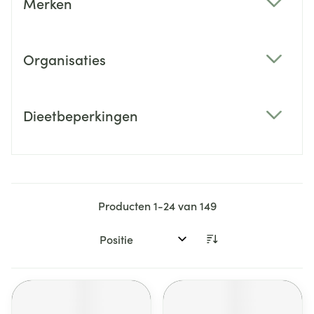
Merken
filter
Organisaties
filter
Dieetbeperkingen
filter
Producten
1
-
24
van
149
Sorteer op: