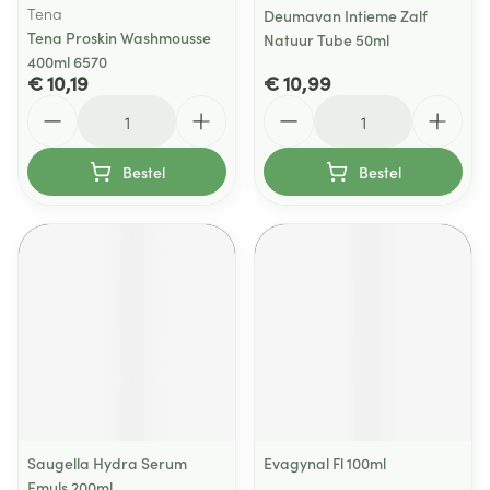
Tena
Deumavan Intieme Zalf
Tena Proskin Washmousse
Natuur Tube 50ml
400ml 6570
€ 10,19
€ 10,99
Aantal
Aantal
Bestel
Bestel
Saugella Hydra Serum
Evagynal Fl 100ml
Emuls 200ml