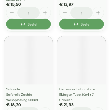
€ 15,50
€ 13,97
Aantal
Aantal
Bestel
Bestel
Saforelle
Densmore Laboratoire
Saforelle Zachte
Ektagyn Tube 30ml + 7
Wasoplossing 500ml
Canulen
€ 18,20
€ 21,93
Aantal
Aantal