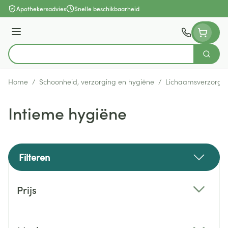
Ga naar de inhoud
Apothekersadvies
Snelle beschikbaarheid
Menu
Zoek
Product, merk, categorie...
Home
/
Schoonheid, verzorging en hygiëne
/
Lichaamsverzorgi
Intieme hygiëne
Filteren
Doorgaan naar productlijst
Prijs
filter