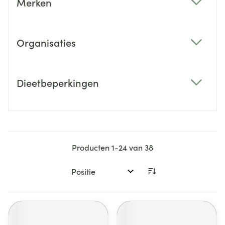
Merken
filter
Organisaties
filter
Dieetbeperkingen
filter
Producten
1
-
24
van
38
Sorteer op: