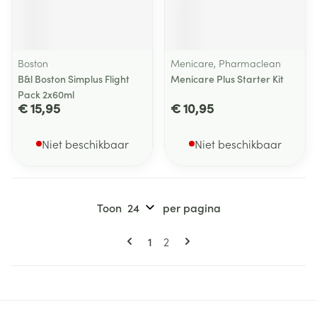
Boston
Menicare, Pharmaclean
B&l Boston Simplus Flight
Menicare Plus Starter Kit
Pack 2x60ml
€ 15,95
€ 10,95
Niet beschikbaar
Niet beschikbaar
Toon
per pagina
Pagina's
U lees momenteel pagina
Pagina
1
2