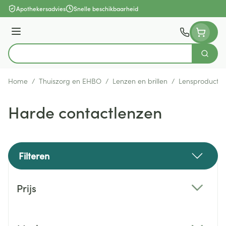
Ga naar de inhoud
Apothekersadvies
Snelle beschikbaarheid
Menu
Zoek
Product, merk, categorie...
Home
/
Thuiszorg en EHBO
/
Lenzen en brillen
/
Lensproducte
Harde contactlenzen
Filteren
Doorgaan naar productlijst
Prijs
filter