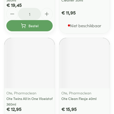
360ml
Cleaner 30ml
€ 19,45
Aantal
€ 11,95
Niet beschikbaar
Bestel
Ote, Pharmaclean
Ote, Pharmaclean
Ote Twins All In One Vloeistof
Ote Clean Flesje 40ml
360ml
€ 12,95
€ 15,95