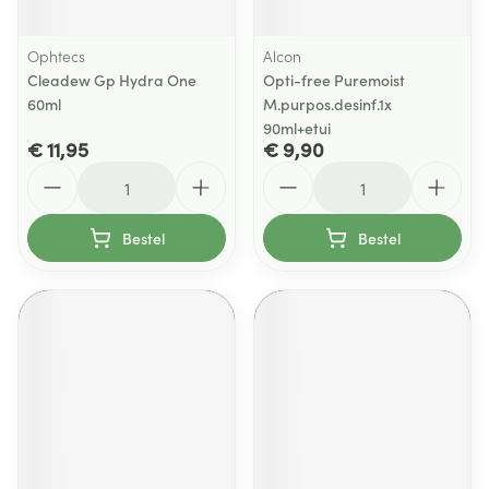
Ophtecs
Alcon
Cleadew Gp Hydra One
Opti-free Puremoist
60ml
M.purpos.desinf.1x
90ml+etui
€ 11,95
€ 9,90
Aantal
Aantal
Bestel
Bestel