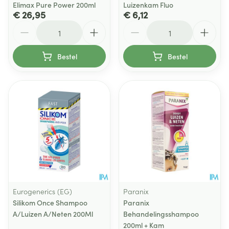
Elimax Pure Power 200ml
Luizenkam Fluo
€ 26,95
€ 6,12
Aantal
Aantal
Bestel
Bestel
Eurogenerics (EG)
Paranix
Silikom Once Shampoo
Paranix
A/Luizen A/Neten 200Ml
Behandelingsshampoo
200ml + Kam