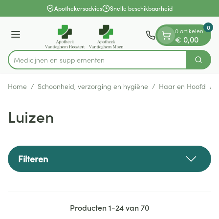
Dia 1 van 1
Ga naar de inhoud
Apothekersadvies
Snelle beschikbaarheid
0
0 artikelen
Menu
€ 0,00
Medicijn
Zoek
Product, merk, categorie...
Home
/
Schoonheid, verzorging en hygiëne
/
Haar en Hoofd
/
Luizen
Filteren
Producten
1
-
24
van
70