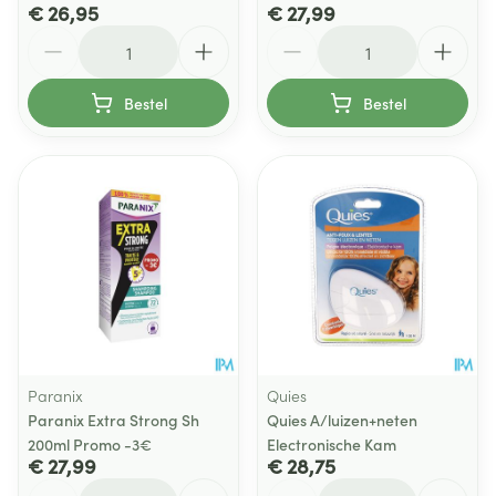
€ 26,95
€ 27,99
Aantal
Aantal
Bestel
Bestel
Paranix
Quies
Paranix Extra Strong Sh
Quies A/luizen+neten
200ml Promo -3€
Electronische Kam
€ 27,99
€ 28,75
Aantal
Aantal