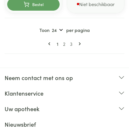
Niet beschikbaar
Bestel
Toon
per pagina
Pagina's
U lees momenteel pagina
Pagina
Pagina
1
2
3
Neem contact met ons op
Klantenservice
Uw apotheek
Nieuwsbrief