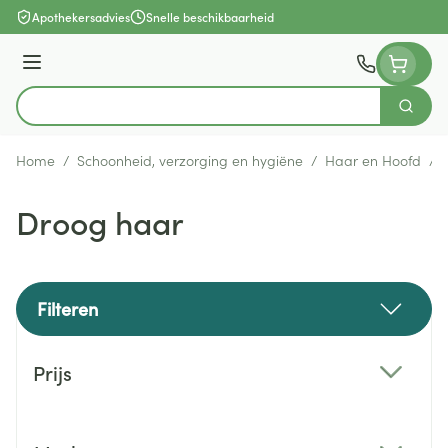
Ga naar de inhoud
Apothekersadvies
Snelle beschikbaarheid
Menu
Zoek
Product, merk, categorie...
Home
/
Schoonheid, verzorging en hygiëne
/
Haar en Hoofd
/
Droog haar
Filteren
Doorgaan naar productlijst
Prijs
filter