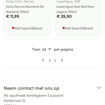
Vichy, Vichy Dercos
Lazartigue, SVR
Vichy Dercos Nutrients Sh
Lazartigue Soin Nutrition
Voedend 250ml
Legere 150ml
€ 11,95
€ 29,90
Niet beschikbaar
Niet beschikbaar
Toon
per pagina
Pagina's
U lees momenteel pagina
Pagina
1
2
Neem contact met ons op
NV apotheek Vantieghem Toussaint
Kerkstraat 15