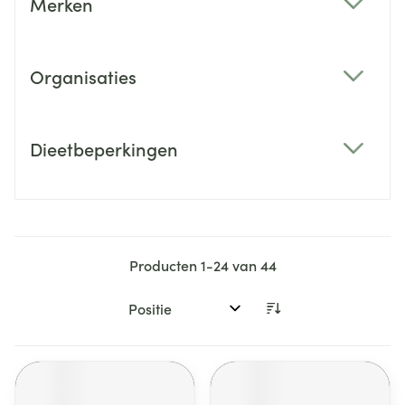
Merken
filter
Organisaties
filter
Dieetbeperkingen
filter
Producten
1
-
24
van
44
Sorteer op: