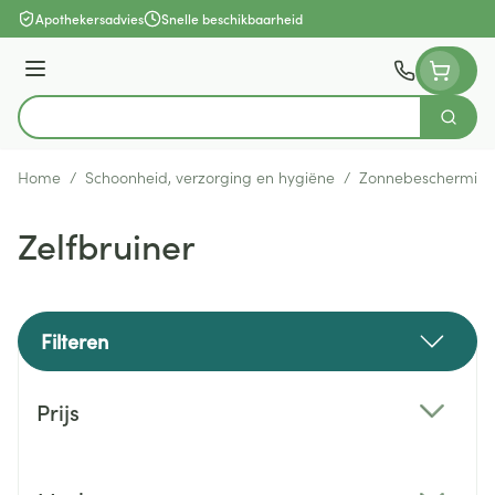
Ga naar de inhoud
Apothekersadvies
Snelle beschikbaarheid
Menu
Zoek
Product, merk, categorie...
Home
/
Schoonheid, verzorging en hygiëne
/
Zonnebeschermin
Zelfbruiner
Filteren
Doorgaan naar productlijst
Prijs
filter