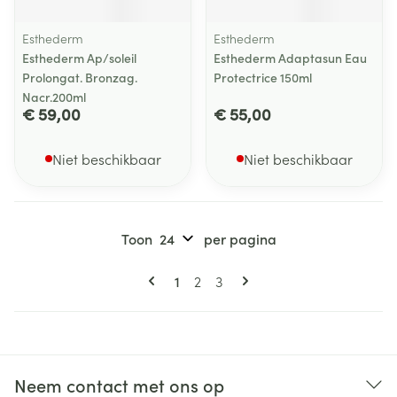
Esthederm
Esthederm
Esthederm Ap/soleil
Esthederm Adaptasun Eau
Prolongat. Bronzag.
Protectrice 150ml
Nacr.200ml
€ 59,00
€ 55,00
Niet beschikbaar
Niet beschikbaar
Toon
per pagina
Pagina's
U lees momenteel pagina
Pagina
Pagina
1
2
3
Neem contact met ons op