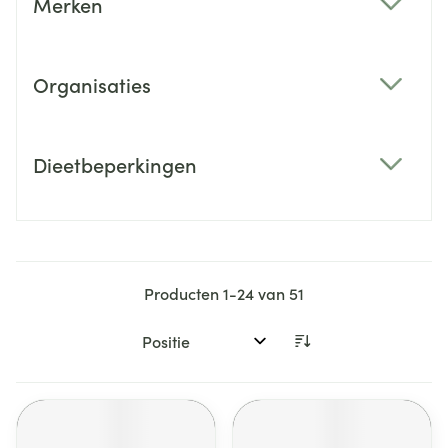
Merken
filter
Organisaties
filter
Dieetbeperkingen
filter
Producten
1
-
24
van
51
Sorteer op: