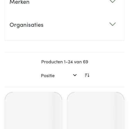
Merken
filter
Organisaties
filter
Producten
1
-
24
van
69
Sorteer op: