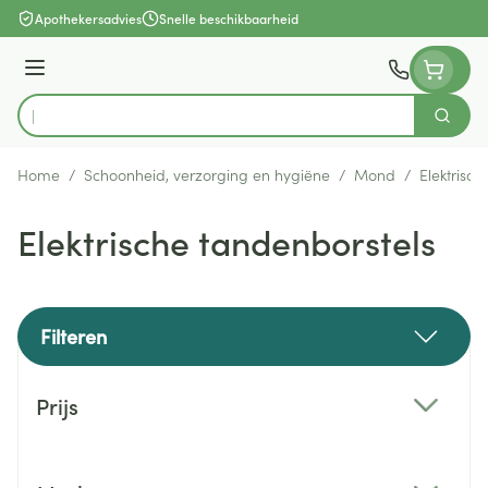
Ga naar de inhoud
Apothekersadvies
Snelle beschikbaarheid
Menu
Zoek
Product, merk, categorie...
Home
/
Schoonheid, verzorging en hygiëne
/
Mond
/
Elektrisc
Elektrische tandenborstels
Filteren
Doorgaan naar productlijst
Prijs
filter