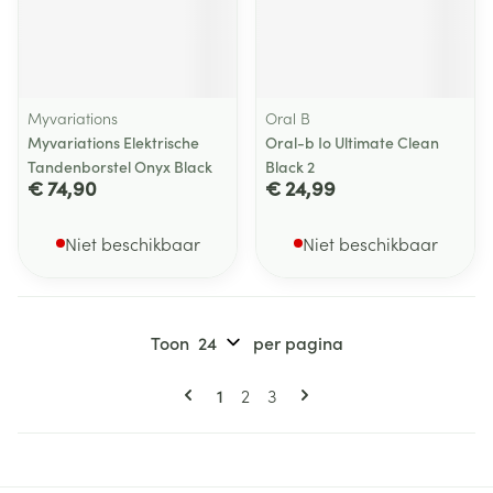
Myvariations
Oral B
Myvariations Elektrische
Oral-b Io Ultimate Clean
Tandenborstel Onyx Black
Black 2
€ 74,90
€ 24,99
Niet beschikbaar
Niet beschikbaar
Toon
per pagina
Pagina's
U lees momenteel pagina
Pagina
Pagina
1
2
3