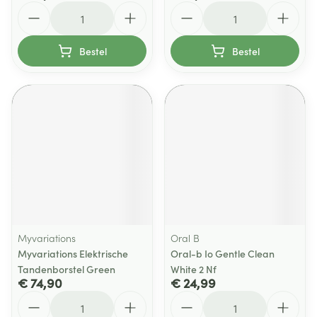
Aantal
Aantal
Bestel
Bestel
Myvariations
Oral B
Myvariations Elektrische
Oral-b Io Gentle Clean
Tandenborstel Green
White 2 Nf
€ 74,90
€ 24,99
Aantal
Aantal