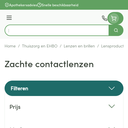
Ga naar de inhoud
Apothekersadvies
Snelle beschikbaarheid
Menu
Zoek
Product, merk, categorie...
Home
/
Thuiszorg en EHBO
/
Lenzen en brillen
/
Lensproducte
Zachte contactlenzen
Filteren
Doorgaan naar productlijst
Prijs
filter