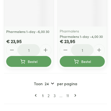
Pharmalens
Pharmalens 1-day -6,00 30
Pharmalens 1-day -4,00 30
€ 23,95
€ 23,95
Aantal
Aantal
Bestel
Bestel
Toon
per pagina
Pagina's
U lees momenteel pagina
Pagina
Pagina
Pagina
1
2
3
...
11