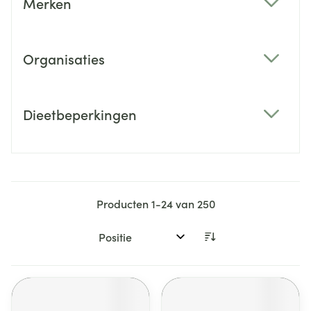
Merken
filter
Organisaties
filter
Dieetbeperkingen
filter
Producten
1
-
24
van
250
Sorteer op: