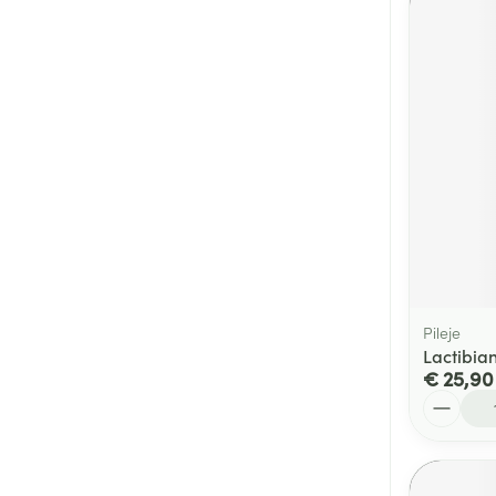
Pileje
Lactibia
€ 25,90
Aantal