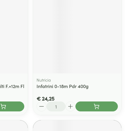
rende
Parfums en
geurproducten
Nutricia
ti F.+12m Fl
Infatrini 0-18m Pdr 400g
CBD
€ 24,25
Aantal