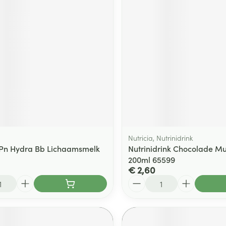
ging
Supplementen
Insectenwe
Mondmaskers
middelen
ssen
 -
id
d
Nutricia, Nutrinidrink
Pn Hydra Bb Lichaamsmelk
Nutrinidrink Chocolade Mul
200ml 65599
Zelfbruiner
Scheren
€ 2,60
Aantal