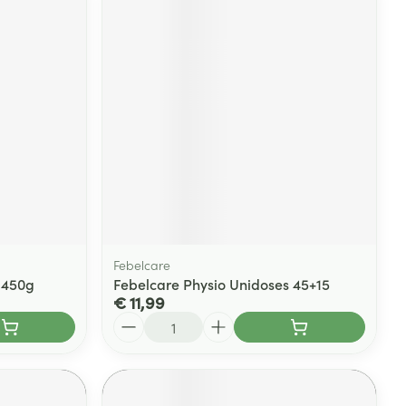
Febelcare
k 450g
Febelcare Physio Unidoses 45+15
€ 11,99
Aantal