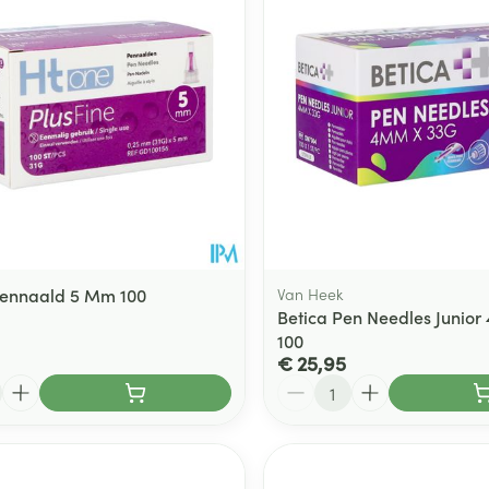
Toon meer
ging
Supplementen
Insectenwe
Mondmaskers
middelen
ssen
 -
id
d
Pennaald 5 Mm 100
Van Heek
Betica Pen Needles Junio
100
€ 25,95
Aantal
Zelfbruiner
Scheren