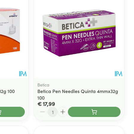
Betica
32g 100
Betica Pen Needles Quinta 4mmx32g
100
€ 17,99
Aantal