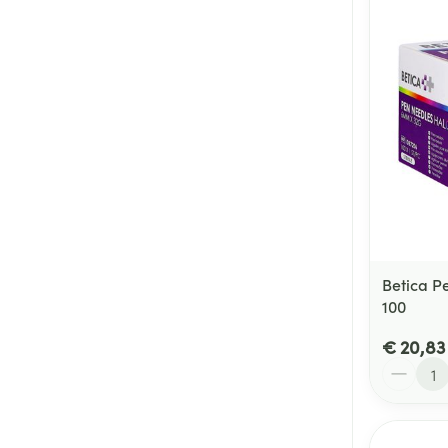
Betica P
100
€ 20,83
Aantal