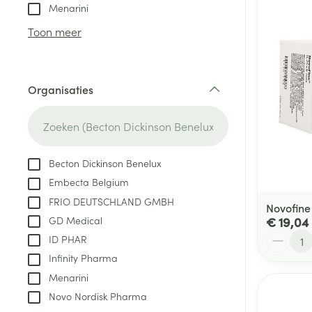
Aerosol toestel
kloven
Tabletten
Menarini
Aerosol access
Blaren
Creme, gel en 
Toon meer
Zuurstof
Eelt
Eksteroog - lik
Ademhalingsste
Organisaties
Toon meer
filter
Spieren en gew
Specifiek voor
Becton Dickinson Benelux
Naalden en spu
Embecta Belgium
Lichaamsverzo
Infecties
FRIO DEUTSCHLAND GMBH
Spuiten
Novofine
Deodorant
GD Medical
€ 19,04
Oplossing voor 
Gezichtsverzor
Aantal
ID PHAR
Naalden
Luizen
Infinity Pharma
Naalden voor i
Menarini
pennaalden
Novo Nordisk Pharma
Diagnostica