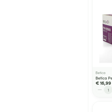
Betica
Betica P
€ 16,99
Aantal