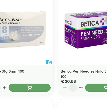
e 31g 8mm 100
Betica Pen Needles Halo
100
€ 20,83
Aantal