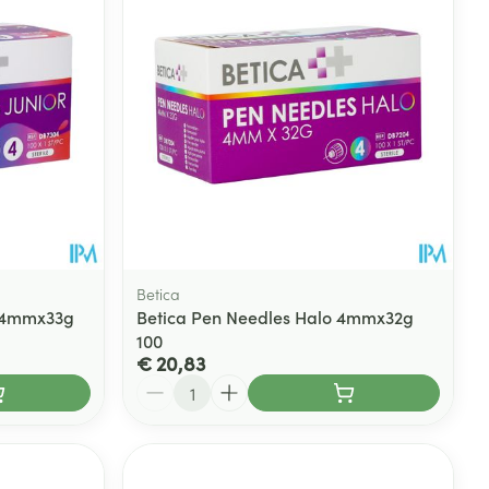
rende
Parfums en
geurproducten
Betica
r 4mmx33g
Betica Pen Needles Halo 4mmx32g
100
€ 20,83
Aantal
CBD