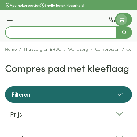
Ga naar de inhoud
Apothekersadvies
Snelle beschikbaarheid
Menu
Zoek
Product, merk, categorie...
Home
/
Thuiszorg en EHBO
/
Wondzorg
/
Compressen
/
Comp
Compres pad met kleeflaag
Filteren
Doorgaan naar productlijst
Prijs
filter