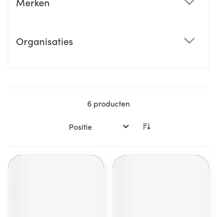
Merken
filter
Organisaties
filter
6
producten
Sorteer op: