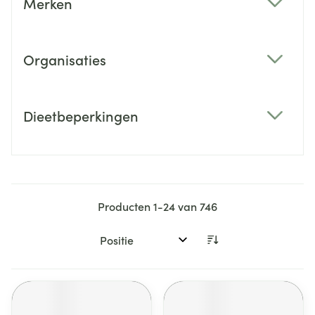
Merken
filter
Organisaties
filter
Dieetbeperkingen
filter
Producten
1
-
24
van
746
Sorteer op: