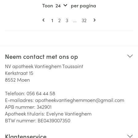
Toon
per pagina
Pagina's
U lees momenteel pagina
Pagina
Pagina
Pagina
1
2
3
...
32
Neem contact met ons op
NV apotheek Vantieghem Toussaint
Kerkstraat 15
8552
Moen
Telefoon:
056 64 44 58
E-mailadres:
apotheekvantieghemmoen@
gmail.com
APB nummer:
342901
Apotheek titularis:
Evelyne Vantieghem
BTW nummer:
BE0439007350
Klantenservice