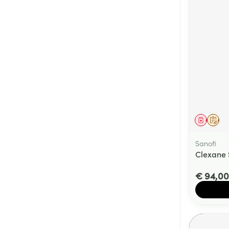
Genees
Op 
Sanofi
Clexane 
€ 94,00