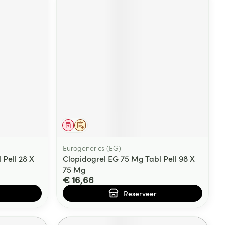
Geneesmiddel
Op voorschrift
Eurogenerics (EG)
 Pell 28 X
Clopidogrel EG 75 Mg Tabl Pell 98 X
75 Mg
€ 16,66
Reserveer