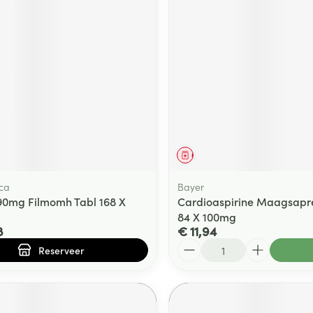
middel
voorschrift
Geneesmiddel
ca
Bayer
 90mg Filmomh Tabl 168 X
Cardioaspirine Maagsapres
84 X 100mg
8
€ 11,94
Aantal
Reserveer