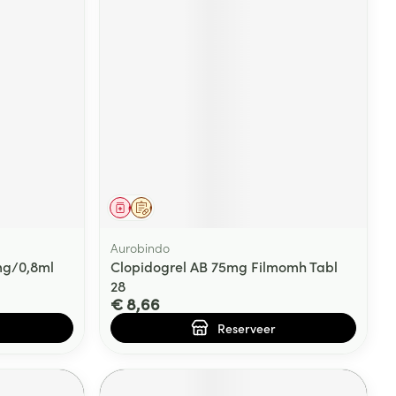
Geneesmiddel
Op voorschrift
Aurobindo
 mg/0,8ml
Clopidogrel AB 75mg Filmomh Tabl
28
€ 8,66
Reserveer