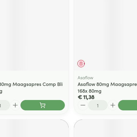
ging
Supplementen
Insectenwe
Mondmaskers
middelen
ssen
 -
id
d
middel
Geneesmiddel
Asaflow
 80mg Maagsapres Comp Bli
Asaflow 80mg Maagsapre
g
168x 80mg
€ 11,38
Zelfbruiner
Scheren
Aantal