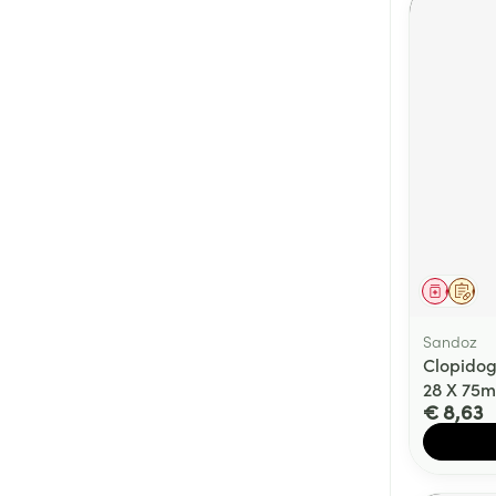
Genees
Op 
Sandoz
Clopidog
28 X 75
€ 8,63