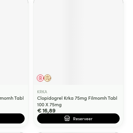
Geneesmiddel
Op voorschrift
KRKA
ilmomh Tabl
Clopidogrel Krka 75mg Filmomh Tabl
100 X 75mg
€ 16,89
Reserveer