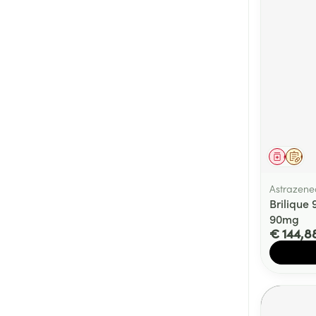
Genees
Op 
Astrazene
Brilique
90mg
€ 144,8