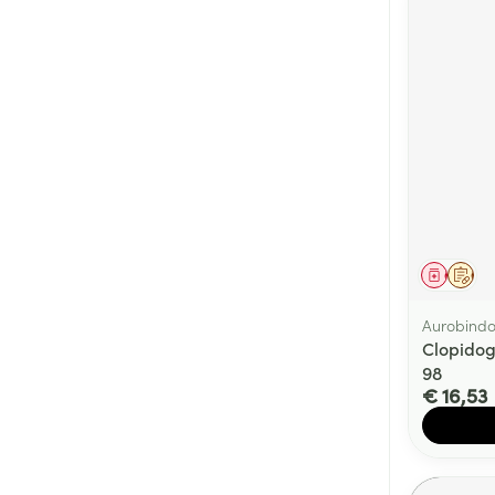
Genees
Op 
Aurobind
Clopidog
98
€ 16,53