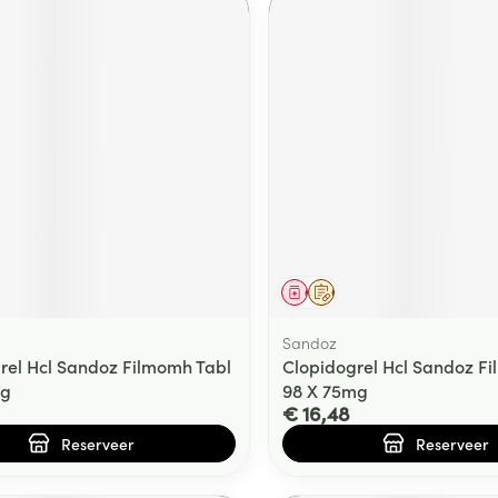
middel
voorschrift
Geneesmiddel
Op voorschrift
Sandoz
rel Hcl Sandoz Filmomh Tabl
Clopidogrel Hcl Sandoz F
mg
98 X 75mg
€ 16,48
Reserveer
Reserveer