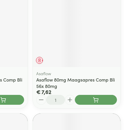
rende
Parfums en
geurproducten
Geneesmiddel
Asaflow
s Comp Bli
Asaflow 80mg Maagsapres Comp Bli
56x 80mg
€ 7,62
CBD
Aantal