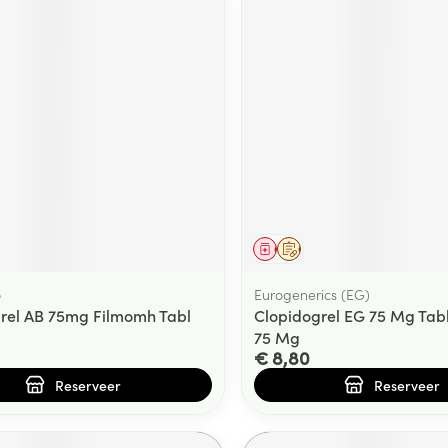
middel
voorschrift
Geneesmiddel
Op voorschrift
o
Eurogenerics (EG)
rel AB 75mg Filmomh Tabl
Clopidogrel EG 75 Mg Tabl
75 Mg
€ 8,80
Reserveer
Reserveer