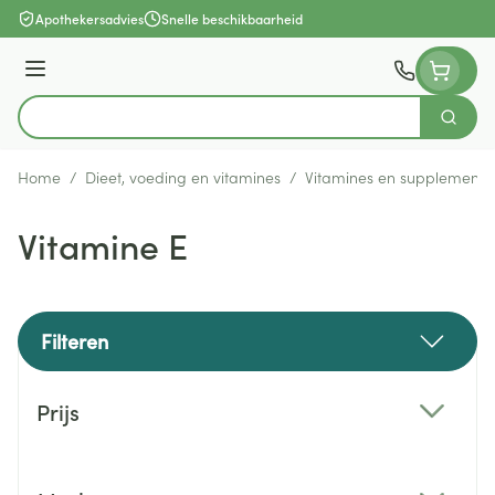
Ga naar de inhoud
Apothekersadvies
Snelle beschikbaarheid
Menu
Zoek
Product, merk, categorie...
Home
/
Dieet, voeding en vitamines
/
Vitamines en supplemente
Vitamine E
Filteren
Doorgaan naar productlijst
Prijs
filter