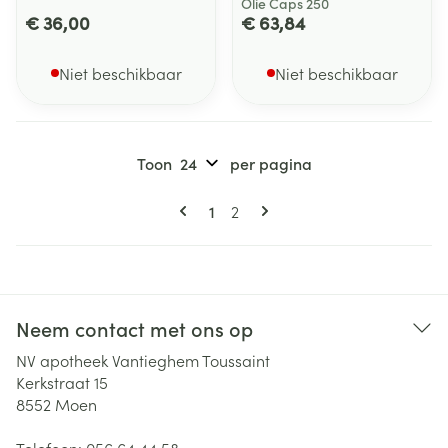
Olie Caps 250
€ 36,00
€ 63,84
Niet beschikbaar
Niet beschikbaar
Toon
per pagina
Pagina's
U lees momenteel pagina
Pagina
1
2
Neem contact met ons op
NV apotheek Vantieghem Toussaint
Kerkstraat 15
8552
Moen