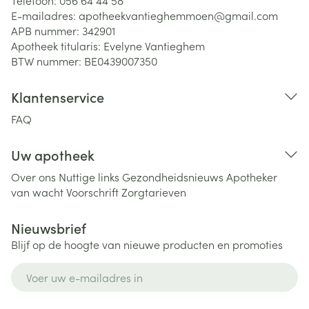
Telefoon:
056 64 44 58
E-mailadres:
apotheekvantieghemmoen@
gmail.com
APB nummer:
342901
Apotheek titularis:
Evelyne Vantieghem
BTW nummer:
BE0439007350
Klantenservice
FAQ
Uw apotheek
Over ons
Nuttige links
Gezondheidsnieuws
Apotheker
van wacht
Voorschrift
Zorgtarieven
Nieuwsbrief
Blijf op de hoogte van nieuwe producten en promoties
E-mail adres