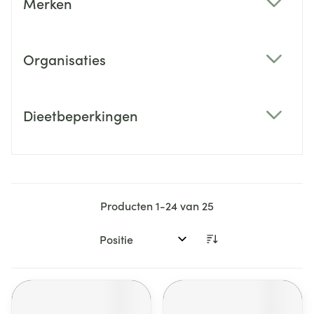
Merken
filter
Organisaties
filter
Dieetbeperkingen
filter
Producten
1
-
24
van
25
Sorteer op: