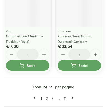
Vitry
Pharmex
Nagelknipper Manicure
Pharmex Tang Nagels
Fluokleur (azie)
Dwarssnit Gm 13cm
€ 7,60
€ 33,54
Aantal
Aantal
Bestel
Bestel
Toon
per pagina
Pagina's
U lees momenteel pagina
Pagina
Pagina
Pagina
1
2
3
...
11