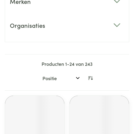
Merken
filter
Organisaties
filter
Producten
1
-
24
van
243
Sorteer op: