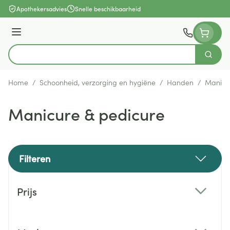
Ga naar de inhoud
Apothekersadvies
Snelle beschikbaarheid
Menu
Zoek
Product, merk, categorie...
Home
/
Schoonheid, verzorging en hygiëne
/
Handen
/
Manicu
Manicure & pedicure
Filteren
Doorgaan naar productlijst
Prijs
filter