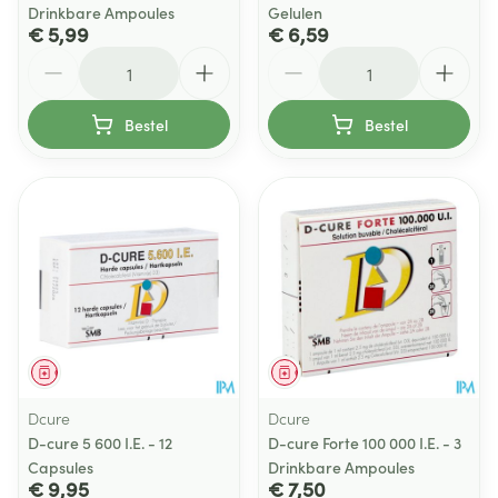
Drinkbare Ampoules
Gelulen
€ 5,99
€ 6,59
Aantal
Aantal
Bestel
Bestel
Geneesmiddel
Geneesmiddel
Dcure
Dcure
D-cure 5 600 I.E. - 12
D-cure Forte 100 000 I.E. - 3
Capsules
Drinkbare Ampoules
€ 9,95
€ 7,50