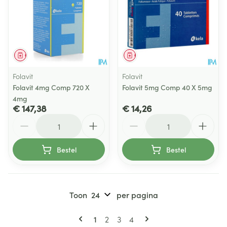
Geneesmiddel
Geneesmiddel
Folavit
Folavit
Folavit 4mg Comp 720 X
Folavit 5mg Comp 40 X 5mg
4mg
€ 147,38
€ 14,26
Aantal
Aantal
Bestel
Bestel
Toon
per pagina
Pagina's
U lees momenteel pagina
Pagina
Pagina
Pagina
1
2
3
4