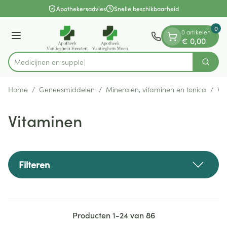
Dia 1 van 1
Ga naar de inhoud
Apothekersadvies
Snelle beschikbaarheid
0
0 artikelen
Menu
€ 0,00
Zoek
Product, merk, categorie...
Home
/
Geneesmiddelen
/
Mineralen, vitaminen en tonica
/
Vi
Vitaminen
Filteren
Producten
1
-
24
van
86