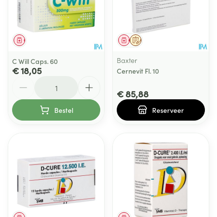
Geneesmiddel
Geneesmiddel
Op voorschrift
Baxter
C Will Caps. 60
€ 18,05
Cernevit Fl. 10
Aantal
€ 85,88
Bestel
Reserveer