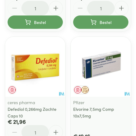
Aantal
Aantal
Bestel
Bestel
Geneesmiddel
Geneesmiddel
Op voorschrift
ceres pharma
Pfizer
Defediol 0,266mg Zachte
Elvorine 7,5mg Comp
Caps 10
10x7,5mg
€ 21,96
Aantal