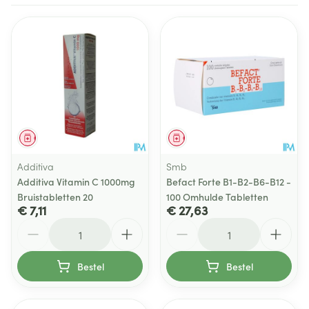
Geneesmiddel
Geneesmiddel
Additiva
Smb
Additiva Vitamin C 1000mg
Befact Forte B1-B2-B6-B12 -
Bruistabletten 20
100 Omhulde Tabletten
€ 7,11
€ 27,63
Aantal
Aantal
Bestel
Bestel