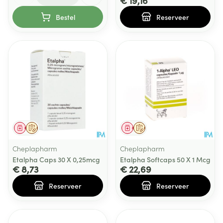
€ 19,16
Bestel
Reserveer
Geneesmiddel
Op voorschrift
Geneesmiddel
Op voorschrift
Cheplapharm
Cheplapharm
Etalpha Caps 30 X 0,25mcg
Etalpha Softcaps 50 X 1 Mcg
€ 8,73
€ 22,69
Reserveer
Reserveer