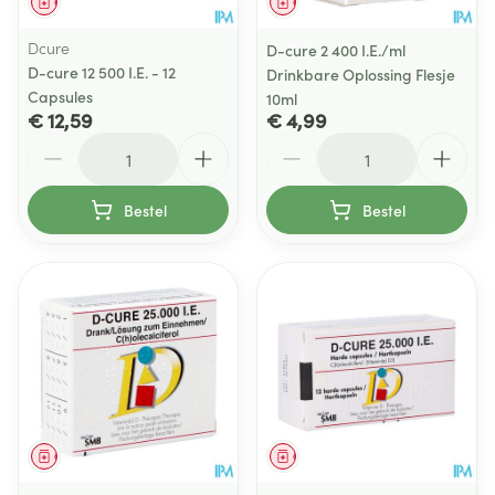
Geneesmiddel
Geneesmiddel
Dcure
D-cure 2 400 I.E./ml
D-cure 12 500 I.E. - 12
Drinkbare Oplossing Flesje
Capsules
10ml
€ 12,59
€ 4,99
Aantal
Aantal
Bestel
Bestel
Geneesmiddel
Geneesmiddel