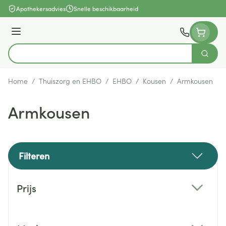
Ga naar de inhoud
Apothekersadvies
Snelle beschikbaarheid
Menu
Zoek
Product, merk, categorie...
Home
/
Thuiszorg en EHBO
/
EHBO
/
Kousen
/
Armkousen
Armkousen
Filteren
Doorgaan naar productlijst
Prijs
filter