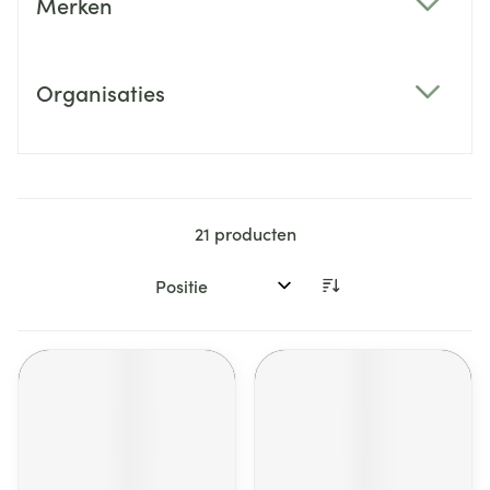
Merken
filter
Organisaties
filter
21
producten
Sorteer op: