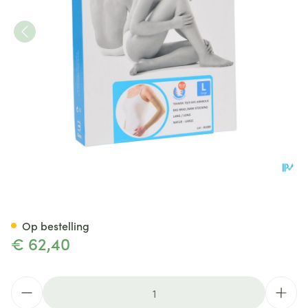
Bota Tovarix 70/ii Armkous B
Op bestelling
€ 62,40
Aantal