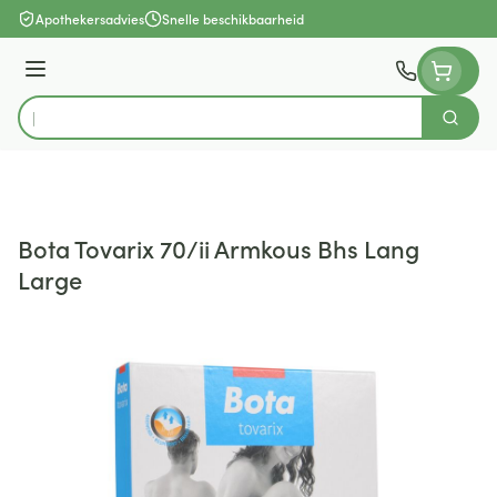
Ga naar de inhoud
Apothekersadvies
Snelle beschikbaarheid
Menu
Zoek
Product, merk, categorie...
Bota Tovarix 70/ii Armkous Bhs Lang
Large