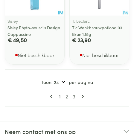
Sisley
T. Leclerc
Sisley Phyto-sourcils Design
Tlc Wenkbrauwpotlood 03
Cappuccino
Brun 1,18g
€ 49,50
€ 23,90
Niet beschikbaar
Niet beschikbaar
Toon
per pagina
Pagina's
U lees momenteel pagina
Pagina
Pagina
1
2
3
Neem contact met ons op