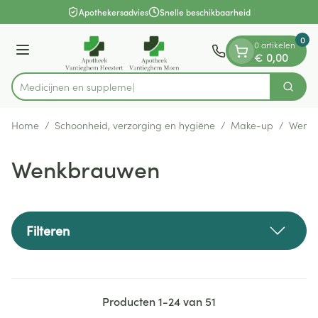
Dia 1 van 1
Ga naar de inhoud
Apothekersadvies
Snelle beschikbaarheid
0
0 artikelen
Menu
€ 0,00
Medicij
Zoek
Product, merk, categorie...
Home
/
Schoonheid, verzorging en hygiëne
/
Make-up
/
Wenk
Wenkbrauwen
Filteren
Producten
1
-
24
van
51