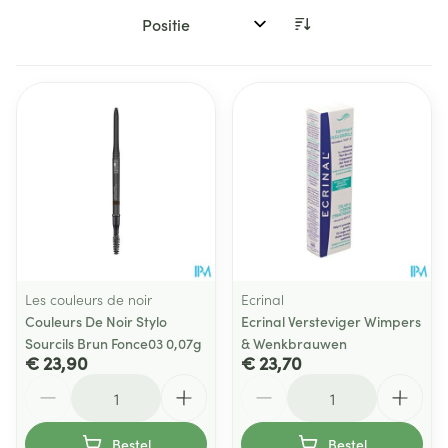
Sorteer op:
Les couleurs de noir
Ecrinal
Couleurs De Noir Stylo
Ecrinal Versteviger Wimpers
Sourcils Brun Fonce03 0,07g
& Wenkbrauwen
€ 23,90
€ 23,70
Aantal
Aantal
Bestel
Bestel