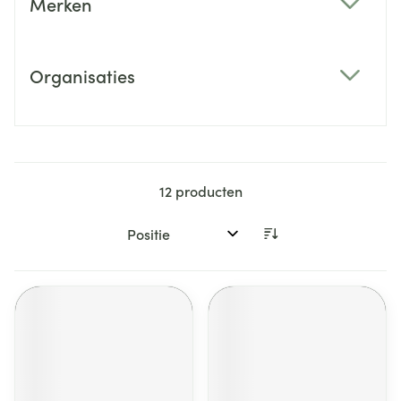
Merken
filter
Organisaties
filter
12
producten
Sorteer op: