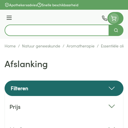
Ga naar de inhoud
Apothekersadvies
Snelle beschikbaarheid
Menu
Zoek
Product, merk, categorie...
Home
/
Natuur geneeskunde
/
Aromatherapie
/
Essentiële olië
Afslanking
Filteren
Doorgaan naar productlijst
Prijs
filter