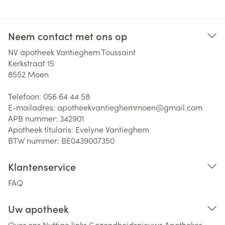
Neem contact met ons op
NV apotheek Vantieghem Toussaint
Kerkstraat 15
8552
Moen
Telefoon:
056 64 44 58
E-mailadres:
apotheekvantieghemmoen@
gmail.com
APB nummer:
342901
Apotheek titularis:
Evelyne Vantieghem
BTW nummer:
BE0439007350
Klantenservice
FAQ
Uw apotheek
Over ons
Nuttige links
Gezondheidsnieuws
Apotheker