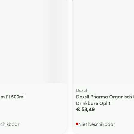
ging
Supplementen
Insectenwe
Mondmaskers
middelen
ssen
 -
id
d
Dexsil
Zelfbruiner
Scheren
ium Fl 500ml
Dexsil Pharma Organisch S
Drinkbare Opl 1l
€ 53,49
schikbaar
Niet beschikbaar