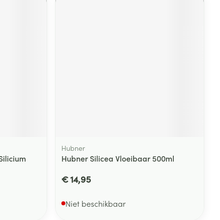
rende
Parfums en
geurproducten
Hubner
CBD
ilicium
Hubner Silicea Vloeibaar 500ml
€ 14,95
Niet beschikbaar