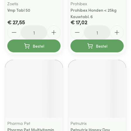
Zoetis
Prohibex
Vmp Tabl 50
Prohibex Honden < 25kg
Kauwtabl. 6
€ 27,55
€ 17,02
Aantal
Aantal
Bestel
Bestel
Pharma Pet
Petnutrix
Pharma Pet Multivitamin
Petnutrix Happy Day