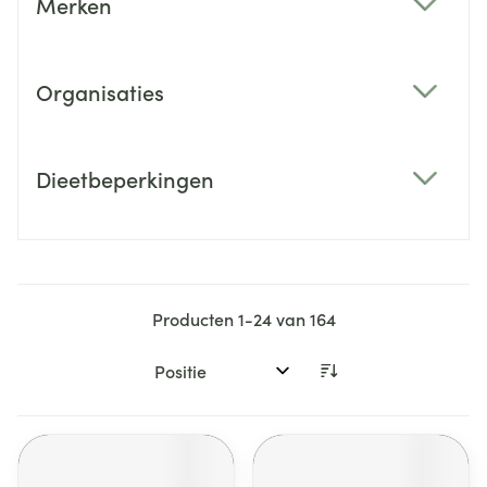
Merken
filter
Organisaties
filter
Dieetbeperkingen
filter
Producten
1
-
24
van
164
Sorteer op: