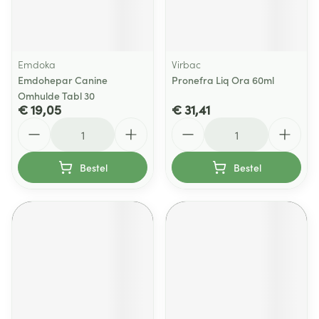
Emdoka
Virbac
Emdohepar Canine
Pronefra Liq Ora 60ml
Omhulde Tabl 30
€ 19,05
€ 31,41
Aantal
Aantal
Bestel
Bestel