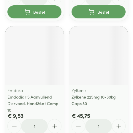
Bestel
Bestel
Emdoka
Zylkene
Emdodiar 5 Aanvullend
Zylkene 225mg 10-30kg
Diervoed. Hond&kat Comp
Caps 30
10
€ 9,53
€ 45,75
Aantal
Aantal