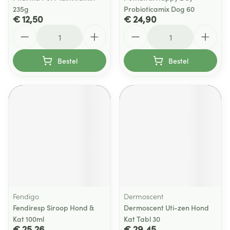
235g
Probioticamix Dog 60
€ 12,50
€ 24,90
Aantal
Aantal
Bestel
Bestel
Fendigo
Dermoscent
Fendiresp Siroop Hond &
Dermoscent Uti-zen Hond
Kat 100ml
Kat Tabl 30
€ 25,26
€ 29,45