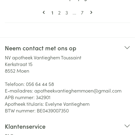
Pagina's
U lees momenteel pagina
Pagina
Pagina
Pagina
1
2
3
...
7
Neem contact met ons op
NV apotheek Vantieghem Toussaint
Kerkstraat 15
8552
Moen
Telefoon:
056 64 44 58
E-mailadres:
apotheekvantieghemmoen@
gmail.com
APB nummer:
342901
Apotheek titularis:
Evelyne Vantieghem
BTW nummer:
BE0439007350
Klantenservice