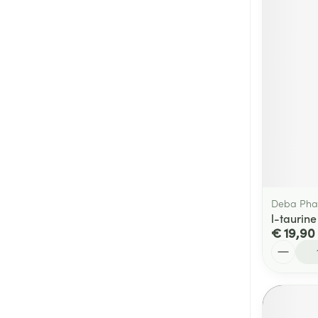
Deba Ph
l-taurin
€ 19,90
Aantal