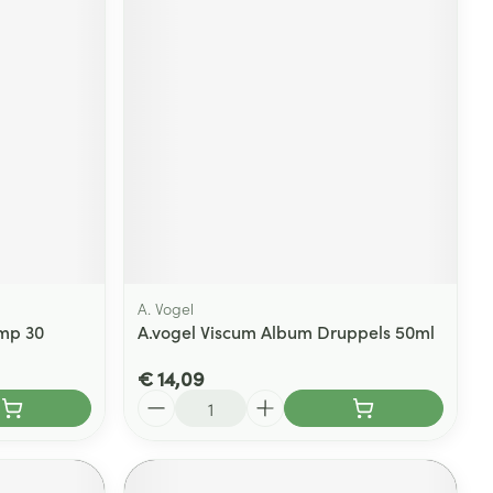
A. Vogel
omp 30
A.vogel Viscum Album Druppels 50ml
€ 14,09
Aantal