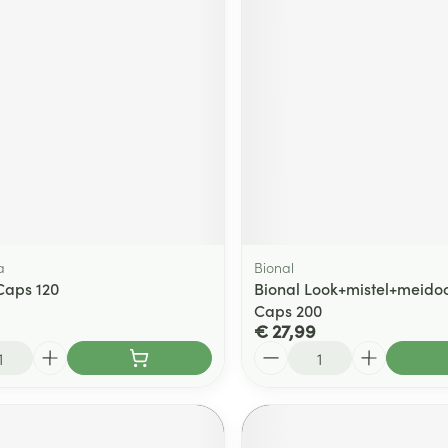
a
Bional
Caps 120
Bional Look+mistel+meidoo
Caps 200
€ 27,99
Aantal