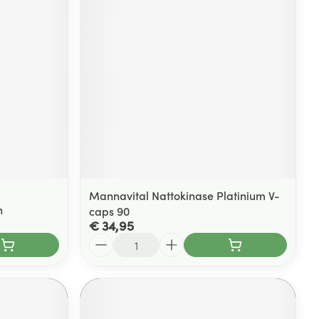
rende
Parfums en
geurproducten
Mannavital Nattokinase Platinium V-
n
caps 90
€ 34,95
CBD
Aantal