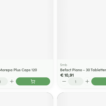
ging
Supplementen
Insectenwe
Mondmaskers
middelen
ssen
 -
id
d
Smb
orepa Plus Caps 120
Befact Piano - 30 Tablette
€ 10,91
Zelfbruiner
Scheren
Aantal