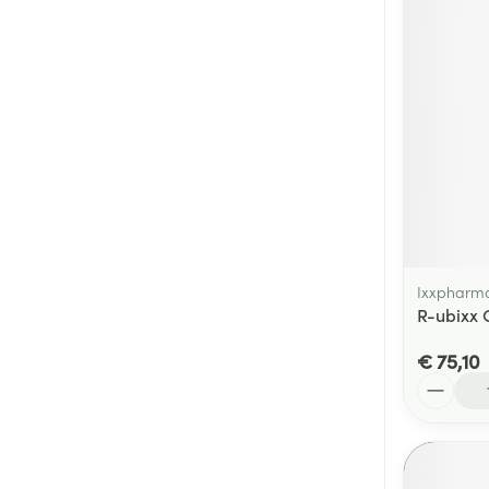
Ixxpharm
R-ubixx 
€ 75,10
Aantal