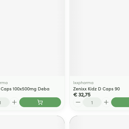
arma
Ixxpharma
e Caps 100x500mg Deba
Zenixx Kidz D Caps 90
€ 32,75
Aantal