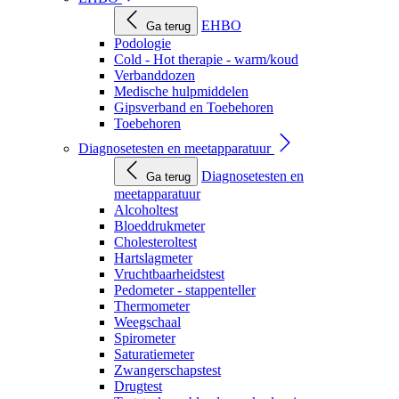
EHBO
Ga terug
Podologie
Cold - Hot therapie - warm/koud
Verbanddozen
Medische hulpmiddelen
Gipsverband en Toebehoren
Toebehoren
Diagnosetesten en meetapparatuur
Diagnosetesten en
Ga terug
meetapparatuur
Alcoholtest
Bloeddrukmeter
Cholesteroltest
Hartslagmeter
Vruchtbaarheidstest
Pedometer - stappenteller
Thermometer
Weegschaal
Spirometer
Saturatiemeter
Zwangerschapstest
Drugtest