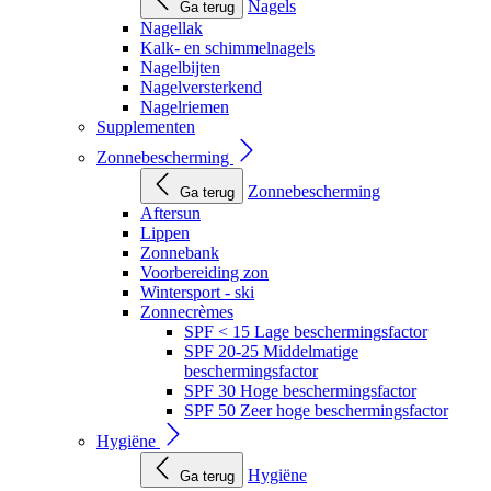
Nagels
Ga terug
Nagellak
Kalk- en schimmelnagels
Nagelbijten
Nagelversterkend
Nagelriemen
Supplementen
Zonnebescherming
Zonnebescherming
Ga terug
Aftersun
Lippen
Zonnebank
Voorbereiding zon
Wintersport - ski
Zonnecrèmes
SPF < 15 Lage beschermingsfactor
SPF 20-25 Middelmatige
beschermingsfactor
SPF 30 Hoge beschermingsfactor
SPF 50 Zeer hoge beschermingsfactor
Hygiëne
Hygiëne
Ga terug