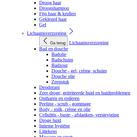
Droog haar
Droogshampoo
Fijn haar & krullen
Gekleurd haar
Gel
Lichaamsverzorging
Lichaamsverzorging
Ga terug
Bad en douche
Badolie
Badschuim
Badzout
Douche - gel, crème, schuim
Douche olie
Zeepstuk
Deodorant
Zeer droge, geïrriteerde huid en huidproblemen
Ontharen en epileren
Peeling - scrub - gommage
Body - milk, crème en olie
Cellulitis - buste - afslanken- versteviging
Droge huid
Intieme hygiëne
Littekens
Massage en sport