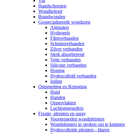
Vilt
Handschoenen
Wondhelend
Brandwonden
Gespecialiseerde wondzorg
Alginaten
Hydrogels
Filmverbanden
Schuimverbanden
Zilver verbanden
Sterk absorberend
Vette verbanden
Silicone verbanden
Honing
Hydrocolloïd verbanden
Iodine
Ontsmetting en Reiniging
Huid
Handen
Oppervlakten
Luchtontgeurders
Fixatie, pleisters en spray
Voorgesneden wondpleisters
Wondpleisters in stroken om te knippen
Hydrocolloïde pleisters - blaren