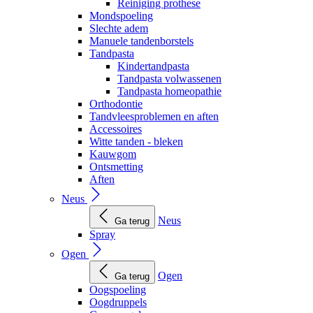
Reiniging prothese
Mondspoeling
Slechte adem
Manuele tandenborstels
Tandpasta
Kindertandpasta
Tandpasta volwassenen
Tandpasta homeopathie
Orthodontie
Tandvleesproblemen en aften
Accessoires
Witte tanden - bleken
Kauwgom
Ontsmetting
Aften
Neus
Neus
Ga terug
Spray
Ogen
Ogen
Ga terug
Oogspoeling
Oogdruppels