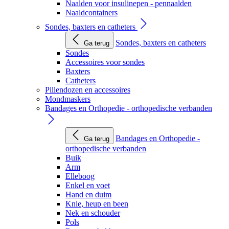
Naalden voor insulinepen - pennaalden
Naaldcontainers
Sondes, baxters en catheters
Sondes, baxters en catheters
Ga terug
Sondes
Accessoires voor sondes
Baxters
Catheters
Pillendozen en accessoires
Mondmaskers
Bandages en Orthopedie - orthopedische verbanden
Bandages en Orthopedie -
Ga terug
orthopedische verbanden
Buik
Arm
Elleboog
Enkel en voet
Hand en duim
Knie, heup en been
Nek en schouder
Pols