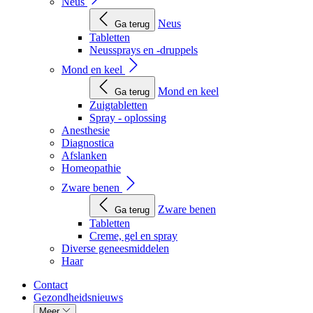
Neus
Neus
Ga terug
Tabletten
Neussprays en -druppels
Mond en keel
Mond en keel
Ga terug
Zuigtabletten
Spray - oplossing
Anesthesie
Diagnostica
Afslanken
Homeopathie
Zware benen
Zware benen
Ga terug
Tabletten
Creme, gel en spray
Diverse geneesmiddelen
Haar
Contact
Gezondheidsnieuws
Meer