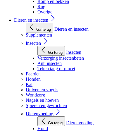
Romp en bekken
Rug
Overige
Dieren en insecten
Dieren en insecten
Ga terug
Supplementen
Insecten
Insecten
Ga terug
Verzorging insectenbeten
Anti insecten
Teken tang of pincet
Paarden
Honden
Kat
Duiven en vogels
Wondzorg
Nagels en hoeven
Spieren en gewrichten
Dierenvoeding
Dierenvoeding
Ga terug
Hond