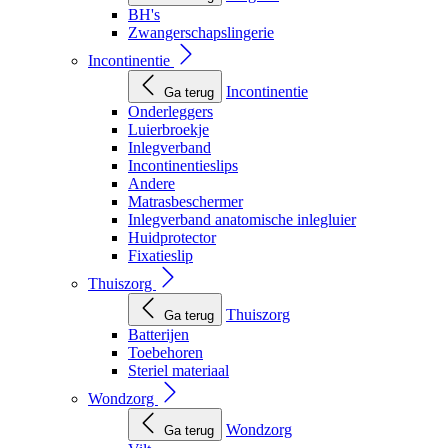
BH's
Zwangerschapslingerie
Incontinentie
Incontinentie
Ga terug
Onderleggers
Luierbroekje
Inlegverband
Incontinentieslips
Andere
Matrasbeschermer
Inlegverband anatomische inlegluier
Huidprotector
Fixatieslip
Thuiszorg
Thuiszorg
Ga terug
Batterijen
Toebehoren
Steriel materiaal
Wondzorg
Wondzorg
Ga terug