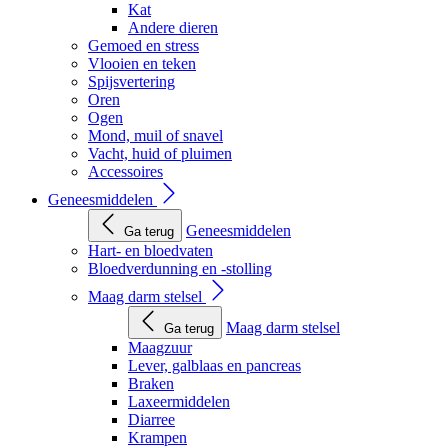
Kat
Andere dieren
Gemoed en stress
Vlooien en teken
Spijsvertering
Oren
Ogen
Mond, muil of snavel
Vacht, huid of pluimen
Accessoires
Geneesmiddelen
Geneesmiddelen
Ga terug
Hart- en bloedvaten
Bloedverdunning en -stolling
Maag darm stelsel
Maag darm stelsel
Ga terug
Maagzuur
Lever, galblaas en pancreas
Braken
Laxeermiddelen
Diarree
Krampen