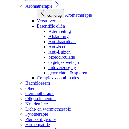
Aromatherapie
Aromatherapie
Ga terug
Verstuiver
Essentiële oliën
Ademhaling
Afslanking
Anti-haaruitval
Anti-beet
Anti-Luizen
bloedcirculatie
dagelijks welzijn
huidverzorging
gewrichten & spieren
Complex - combinaties
Bachbloesem
Oliën
Gemmotherapie
Oligo-elementen
Kruidenthee
Licht- en warmtetherapie
Fytotherapie
Plantaardige olie
Homeopathie