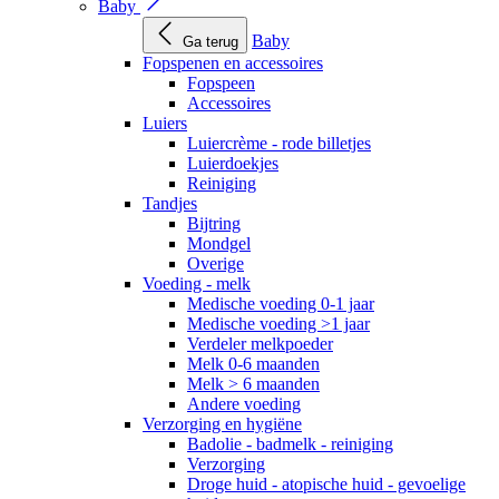
Baby
Baby
Ga terug
Fopspenen en accessoires
Fopspeen
Accessoires
Luiers
Luiercrème - rode billetjes
Luierdoekjes
Reiniging
Tandjes
Bijtring
Mondgel
Overige
Voeding - melk
Medische voeding 0-1 jaar
Medische voeding >1 jaar
Verdeler melkpoeder
Melk 0-6 maanden
Melk > 6 maanden
Andere voeding
Verzorging en hygiëne
Badolie - badmelk - reiniging
Verzorging
Droge huid - atopische huid - gevoelige