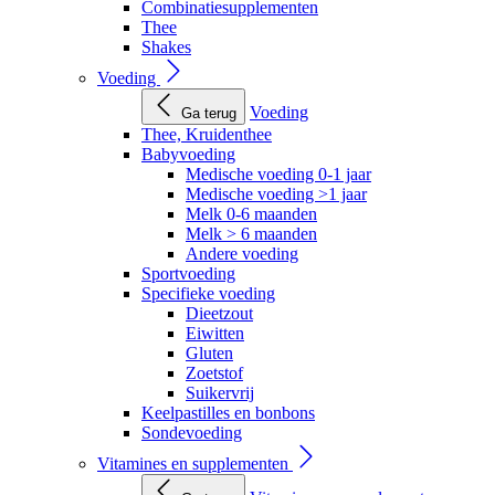
Combinatiesupplementen
Thee
Shakes
Voeding
Voeding
Ga terug
Thee, Kruidenthee
Babyvoeding
Medische voeding 0-1 jaar
Medische voeding >1 jaar
Melk 0-6 maanden
Melk > 6 maanden
Andere voeding
Sportvoeding
Specifieke voeding
Dieetzout
Eiwitten
Gluten
Zoetstof
Suikervrij
Keelpastilles en bonbons
Sondevoeding
Vitamines en supplementen