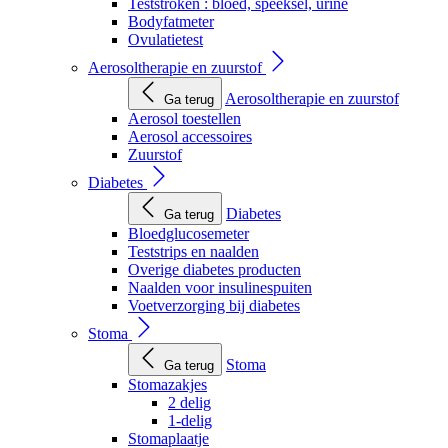
Teststroken : bloed, speeksel, urine
Bodyfatmeter
Ovulatietest
Aerosoltherapie en zuurstof
Aerosoltherapie en zuurstof
Ga terug
Aerosol toestellen
Aerosol accessoires
Zuurstof
Diabetes
Diabetes
Ga terug
Bloedglucosemeter
Teststrips en naalden
Overige diabetes producten
Naalden voor insulinespuiten
Voetverzorging bij diabetes
Stoma
Stoma
Ga terug
Stomazakjes
2 delig
1-delig
Stomaplaatje