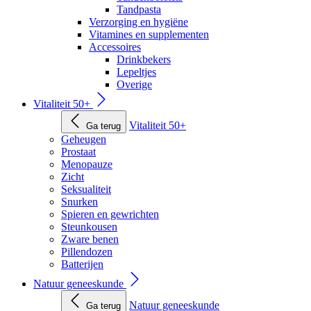
Tandpasta
Verzorging en hygiëne
Vitamines en supplementen
Accessoires
Drinkbekers
Lepeltjes
Overige
Vitaliteit 50+
Vitaliteit 50+
Ga terug
Geheugen
Prostaat
Menopauze
Zicht
Seksualiteit
Snurken
Spieren en gewrichten
Steunkousen
Zware benen
Pillendozen
Batterijen
Natuur geneeskunde
Natuur geneeskunde
Ga terug