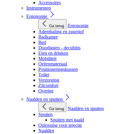
Accessoires
Instrumenten
Ergonomie
Ergonomie
Ga terug
Ademhaling en zuurstof
Badkamer
Bed
Doorliggen - decubitis
Eten en drinken
Mobiliteit
Oefenmateriaal
Positioneringskussen
Toilet
Verzorging
Zitcomfort
Overige
Naalden en spuiten
Naalden en spuiten
Ga terug
Spuiten
Spuiten met naald
Oplossing voor injectie
Naalden