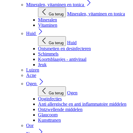
Mineralen, vitaminen en tonica
Mineralen, vitaminen en tonica
Ga terug
Mineralen
Vitaminen
Huid
Huid
Ga terug
Ontsmetten en desinfecteren
Schimmels
Koortsblaasjes - antiviraal
Jeuk
Luizen
Acne
Ogen
Ogen
Ga terug
Ooginfecties
Anti allergische en anti inflammatoire middelen
Ontzwellende middelen
Glaucoom
Kunsttranen
Oor