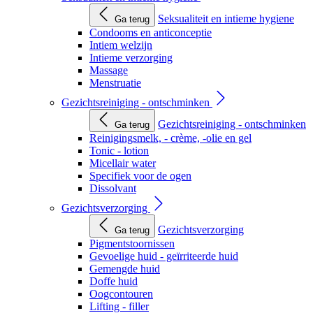
Seksualiteit en intieme hygiene
Ga terug
Condooms en anticonceptie
Intiem welzijn
Intieme verzorging
Massage
Menstruatie
Gezichtsreiniging - ontschminken
Gezichtsreiniging - ontschminken
Ga terug
Reinigingsmelk, - crème, -olie en gel
Tonic - lotion
Micellair water
Specifiek voor de ogen
Dissolvant
Gezichtsverzorging
Gezichtsverzorging
Ga terug
Pigmentstoornissen
Gevoelige huid - geïrriteerde huid
Gemengde huid
Doffe huid
Oogcontouren
Lifting - filler