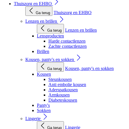
Thuiszorg en EHBO
Thuiszorg en EHBO
Ga terug
Lenzen en brillen
Lenzen en brillen
Ga terug
Lensproducten
Harde contactlenzen
Zachte contactlenzen
Brillen
Kousen, panty's en sokken
Kousen, panty's en sokken
Ga terug
Kousen
Steunkousen
Anti embolie kousen
Aderspatkousen
Armkousen
Diabeteskousen
Panty's
Sokken
Lingerie
Lingerie
Ga terug