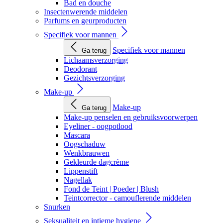
Bad en douche
Insectenwerende middelen
Parfums en geurproducten
Specifiek voor mannen
Specifiek voor mannen
Ga terug
Lichaamsverzorging
Deodorant
Gezichtsverzorging
Make-up
Make-up
Ga terug
Make-up penselen en gebruiksvoorwerpen
Eyeliner - oogpotlood
Mascara
Oogschaduw
Wenkbrauwen
Gekleurde dagcrème
Lippenstift
Nagellak
Fond de Teint | Poeder | Blush
Teintcorrector - camouflerende middelen
Snurken
Seksualiteit en intieme hygiene