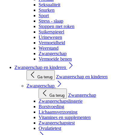
Seksualiteit
Snurken
Sport
Stress - slaap
Stoppen met roken
Suikerspiegel
Urinewegen
Vermoeidheid
Weerstand
Zwangerschap
Vermoeide benen
Zwangerschap en kinderen
Zwangerschap en kinderen
Ga terug
Zwangerschap
Zwangerschap
Ga terug
Zwangerschapslingerie
Borstvoeding
Lichaamsverzorging
Vitamines en supplementen
Zwangerschapstest
Ovulatietest