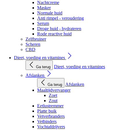
Nachtcreme
Masker
Normale huid
Anti rimpel - veroudering
Serum
Droge huid - hydrateren
Rode reactive huid
Zelfbruiner
Scheren
CBD
Dieet, voeding en vitamines
Dieet, voeding en vitamines
Ga terug
Afslanken
Afslanken
Ga terug
Maaltijdvervanger
Zoet
Zout
Eetlustremmer
Platte buik
Vetverbranders
Vetbinders
Vochtafdrijvers