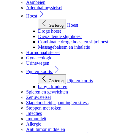
Aambeien
Ademhalingsstelsel
Hoest
Hoest
Ga terug
Droge hoest
Diepzittende slijmhoest
Combinatie droge hoest en slijmhoest
Massagebalsem en inhalatie
Hormonaal stelsel
Gynaecologie
Urinewegen
Pijn en koorts
Pijn en koorts
Ga terug
baby - kinderen
Spieren en gewrichten
Zenuwstelsel
Slapeloosheid, spanning en stress
Stoppen met roken
Infecties
Immuniteit
Allergie
Anti tumor middelen