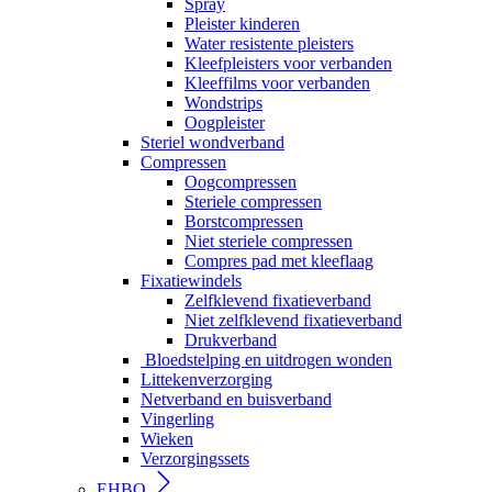
Spray
Pleister kinderen
Water resistente pleisters
Kleefpleisters voor verbanden
Kleeffilms voor verbanden
Wondstrips
Oogpleister
Steriel wondverband
Compressen
Oogcompressen
Steriele compressen
Borstcompressen
Niet steriele compressen
Compres pad met kleeflaag
Fixatiewindels
Zelfklevend fixatieverband
Niet zelfklevend fixatieverband
Drukverband
Bloedstelping en uitdrogen wonden
Littekenverzorging
Netverband en buisverband
Vingerling
Wieken
Verzorgingssets
EHBO