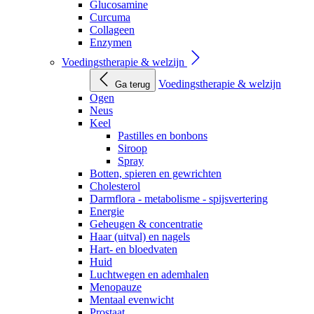
Glucosamine
Curcuma
Collageen
Enzymen
Voedingstherapie & welzijn
Voedingstherapie & welzijn
Ga terug
Ogen
Neus
Keel
Pastilles en bonbons
Siroop
Spray
Botten, spieren en gewrichten
Cholesterol
Darmflora - metabolisme - spijsvertering
Energie
Geheugen & concentratie
Haar (uitval) en nagels
Hart- en bloedvaten
Huid
Luchtwegen en ademhalen
Menopauze
Mentaal evenwicht
Prostaat