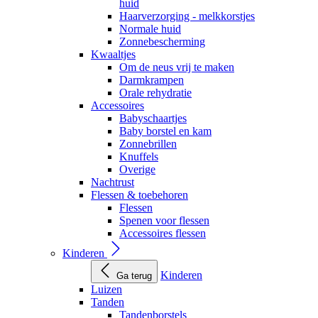
huid
Haarverzorging - melkkorstjes
Normale huid
Zonnebescherming
Kwaaltjes
Om de neus vrij te maken
Darmkrampen
Orale rehydratie
Accessoires
Babyschaartjes
Baby borstel en kam
Zonnebrillen
Knuffels
Overige
Nachtrust
Flessen & toebehoren
Flessen
Spenen voor flessen
Accessoires flessen
Kinderen
Kinderen
Ga terug
Luizen
Tanden
Tandenborstels