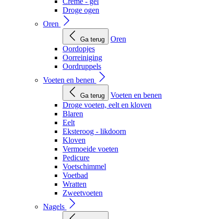
Creme - gel
Droge ogen
Oren
Oren
Ga terug
Oordopjes
Oorreiniging
Oordruppels
Voeten en benen
Voeten en benen
Ga terug
Droge voeten, eelt en kloven
Blaren
Eelt
Eksteroog - likdoorn
Kloven
Vermoeide voeten
Pedicure
Voetschimmel
Voetbad
Wratten
Zweetvoeten
Nagels