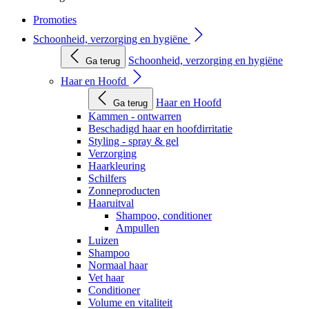
Promoties
Schoonheid, verzorging en hygiëne
Schoonheid, verzorging en hygiëne
Ga terug
Haar en Hoofd
Haar en Hoofd
Ga terug
Kammen - ontwarren
Beschadigd haar en hoofdirritatie
Styling - spray & gel
Verzorging
Haarkleuring
Schilfers
Zonneproducten
Haaruitval
Shampoo, conditioner
Ampullen
Luizen
Shampoo
Normaal haar
Vet haar
Conditioner
Volume en vitaliteit