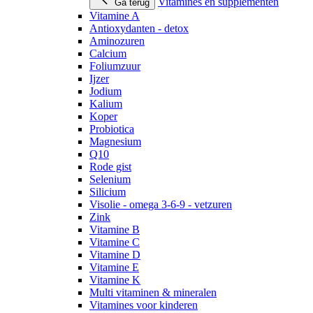
Vitamines en supplementen
Ga terug
Vitamine A
Antioxydanten - detox
Aminozuren
Calcium
Foliumzuur
Ijzer
Jodium
Kalium
Koper
Probiotica
Magnesium
Q10
Rode gist
Selenium
Silicium
Visolie - omega 3-6-9 - vetzuren
Zink
Vitamine B
Vitamine C
Vitamine D
Vitamine E
Vitamine K
Multi vitaminen & mineralen
Vitamines voor kinderen