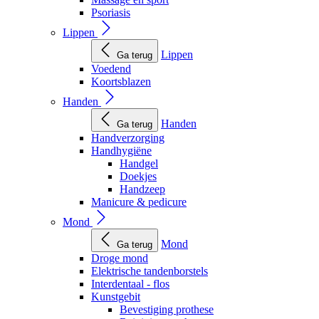
Psoriasis
Lippen
Lippen
Ga terug
Voedend
Koortsblazen
Handen
Handen
Ga terug
Handverzorging
Handhygiëne
Handgel
Doekjes
Handzeep
Manicure & pedicure
Mond
Mond
Ga terug
Droge mond
Elektrische tandenborstels
Interdentaal - flos
Kunstgebit
Bevestiging prothese