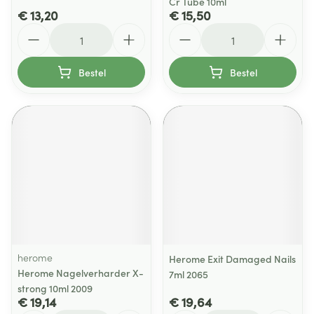
Cr Tube 10ml
€ 13,20
€ 15,50
Aantal
Aantal
Bestel
Bestel
herome
Herome Exit Damaged Nails
Herome Nagelverharder X-
7ml 2065
strong 10ml 2009
€ 19,14
€ 19,64