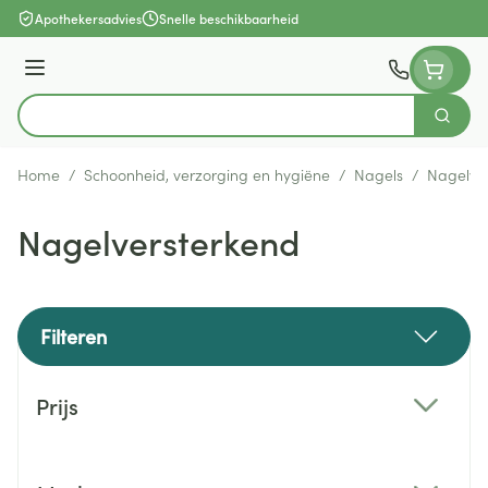
Ga naar de inhoud
Apothekersadvies
Snelle beschikbaarheid
Menu
Zoek
Product, merk, categorie...
Home
/
Schoonheid, verzorging en hygiëne
/
Nagels
/
Nagelve
Nagelversterkend
Filteren
Doorgaan naar productlijst
Prijs
filter