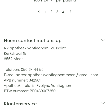
Pagina's
U lees momenteel pagina
Pagina
Pagina
Pagina
1
2
3
4
Neem contact met ons op
NV apotheek Vantieghem Toussaint
Kerkstraat 15
8552
Moen
Telefoon:
056 64 44 58
E-mailadres:
apotheekvantieghemmoen@
gmail.com
APB nummer:
342901
Apotheek titularis:
Evelyne Vantieghem
BTW nummer:
BE0439007350
Klantenservice