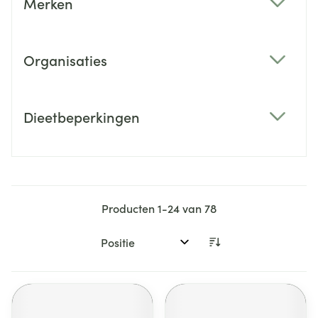
Merken
filter
Organisaties
filter
Dieetbeperkingen
filter
Producten
1
-
24
van
78
Sorteer op: