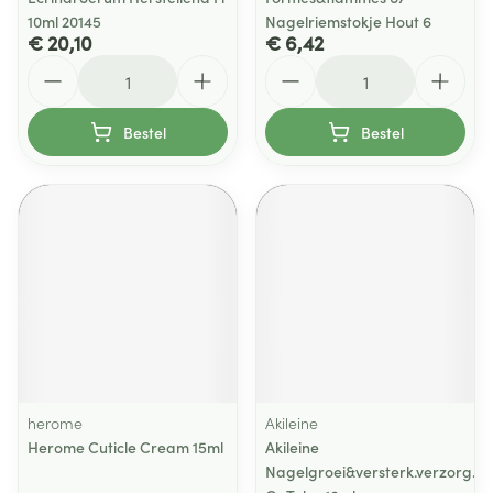
10ml 20145
Nagelriemstokje Hout 6
€ 20,10
€ 6,42
Aantal
Aantal
Bestel
Bestel
herome
Akileine
Herome Cuticle Cream 15ml
Akileine
Nagelgroei&versterk.verzorg.