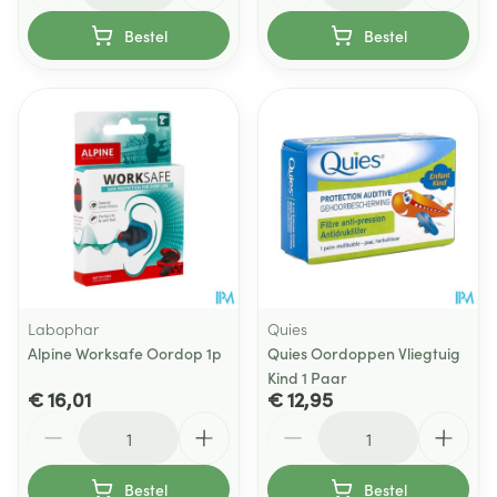
Bestel
Bestel
Labophar
Quies
Alpine Worksafe Oordop 1p
Quies Oordoppen Vliegtuig
Kind 1 Paar
€ 16,01
€ 12,95
Aantal
Aantal
Bestel
Bestel