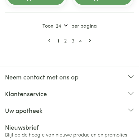
Toon
per pagina
Pagina's
U lees momenteel pagina
Pagina
Pagina
Pagina
1
2
3
4
Neem contact met ons op
Klantenservice
Uw apotheek
Nieuwsbrief
Blijf op de hoogte van nieuwe producten en promoties