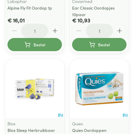
Labophar
Covarmed
Alpine Fly Fit Oordop 1p
Ear Classic Oordopjes
10paar
€ 16,01
€ 10,93
Aantal
Aantal
Bestel
Bestel
Blox
Quies
Blox Sleep Herbruikbaar
Quies Oordoppen