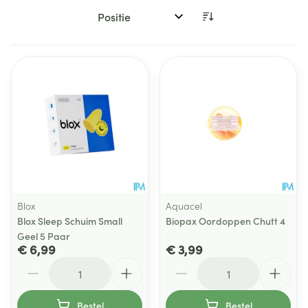
Sorteer op:
Blox
Aquacel
Blox Sleep Schuim Small
Biopax Oordoppen Chutt 4
Geel 5 Paar
€ 6,99
€ 3,99
Aantal
Aantal
Bestel
Bestel