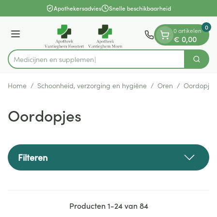
Dia 1 van 1
Ga naar de inhoud
Apothekersadvies
Snelle beschikbaarheid
0
0 artikelen
Menu
€ 0,00
M
Zoek
Product, merk, categorie...
Home
/
Schoonheid, verzorging en hygiëne
/
Oren
/
Oordopjes
Oordopjes
Filteren
Producten
1
-
24
van
84