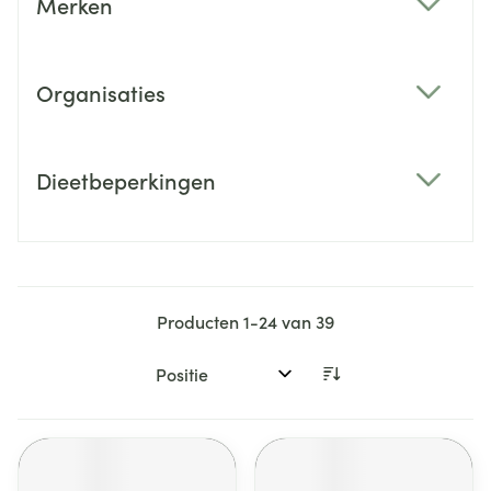
Merken
filter
Organisaties
filter
Dieetbeperkingen
filter
Producten
1
-
24
van
39
Sorteer op: