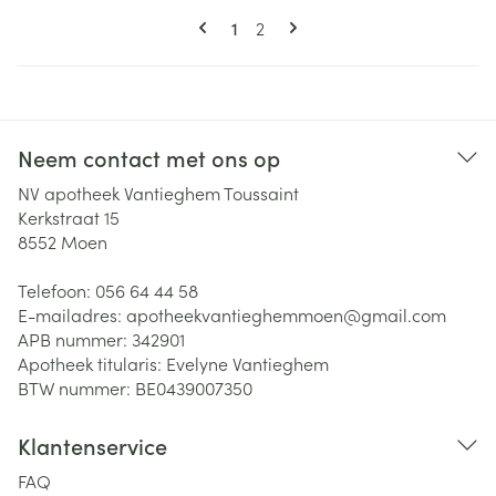
Pagina's
U lees momenteel pagina
Pagina
1
2
Neem contact met ons op
NV apotheek Vantieghem Toussaint
Kerkstraat 15
8552
Moen
Telefoon:
056 64 44 58
E-mailadres:
apotheekvantieghemmoen@
gmail.com
APB nummer:
342901
Apotheek titularis:
Evelyne Vantieghem
BTW nummer:
BE0439007350
Klantenservice
FAQ