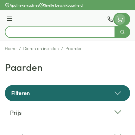
Ga naar de inhoud
Apothekersadvies
Snelle beschikbaarheid
Menu
Zoek
Product, merk, categorie...
Home
/
Dieren en insecten
/
Paarden
Paarden
Filteren
Doorgaan naar productlijst
Prijs
filter