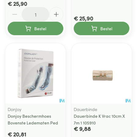
€ 25,90
Aantal
€ 25,90
Bestel
Bestel
DonJoy
Dauerbinde
Donjoy Beschermhoes
Dauerbinde K Vrac 10cm X
Bovenste Ledematen Ped
7m 1 105910
€ 9,88
€ 20,81