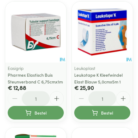
Easigrip
Leukoplast
Pharmex Elastisch Buis
Leukotape K Kleefwindel
Steunverband C 6,75cmx1m
Elast Blauw 5,0cmx5m 1
€ 12,88
€ 25,90
Aantal
Aantal
Bestel
Bestel