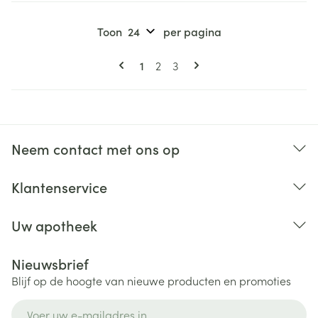
Toon
per pagina
Pagina's
U lees momenteel pagina
Pagina
Pagina
1
2
3
Neem contact met ons op
Klantenservice
Uw apotheek
Nieuwsbrief
Blijf op de hoogte van nieuwe producten en promoties
E-mail adres