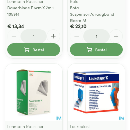
Lohmann Rauscher
Bota
Dauerbinde F 6cm X 7m 1
Bota
105914
Suspensoir/draagband
Elasta M
€ 13,34
€ 22,10
Aantal
Aantal
Bestel
Bestel
Lohmann Rauscher
Leukoplast