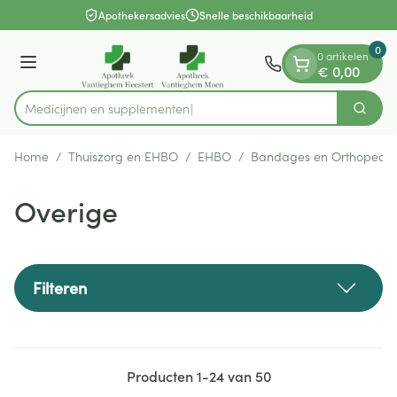
Dia 1 van 1
Ga naar de inhoud
Apothekersadvies
Snelle beschikbaarheid
0
0 artikelen
Menu
€ 0,00
Medicijne
Zoek
Product, merk, categorie...
Home
/
Thuiszorg en EHBO
/
EHBO
/
Bandages en Orthopedie
Overige
Filteren
Producten
1
-
24
van
50