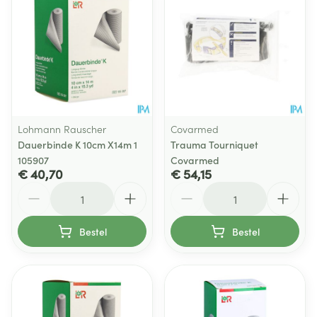
Lohmann Rauscher
Covarmed
Dauerbinde K 10cm X14m 1
Trauma Tourniquet
105907
Covarmed
€ 40,70
€ 54,15
Aantal
Aantal
Bestel
Bestel