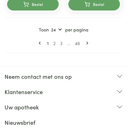
Bestel
Bestel
Toon
per pagina
Pagina's
U lees momenteel pagina
Pagina
Pagina
Pagina
1
2
3
...
46
Neem contact met ons op
Klantenservice
Uw apotheek
Nieuwsbrief