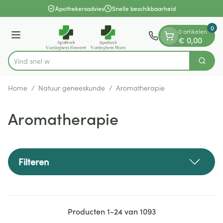
Dia 1 van 1
Ga naar de inhoud
Apothekersadvies
Snelle beschikbaarheid
0
0 artikelen
Menu
€ 0,00
Vind snel wondverzor
Zoek
Product, merk, categorie...
Home
/
Natuur geneeskunde
/
Aromatherapie
Aromatherapie
Filteren
Producten
1
-
24
van
1093