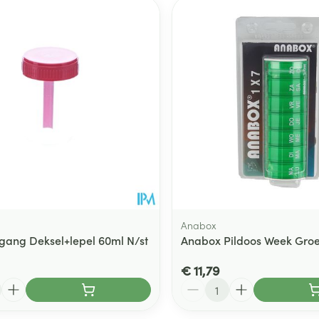
Anabox
lgang Deksel+lepel 60ml N/st
Anabox Pildoos Week Gro
€ 11,79
Aantal