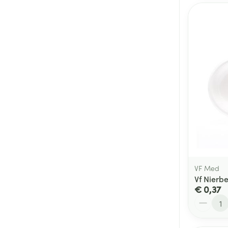
VF Med
Vf Nierb
€ 0,37
Aantal