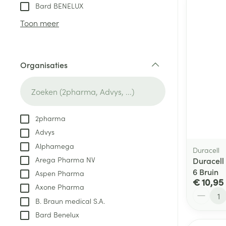
Aerosol toestel
kloven
Tabletten
Bard BENELUX
Aerosol access
Blaren
Creme, gel en 
Toon meer
Zuurstof
Eelt
Eksteroog - lik
Ademhalingsste
Organisaties
Toon meer
filter
Spieren en gew
Specifiek voor
2pharma
Naalden en spu
Advys
Lichaamsverzo
Infecties
Alphamega
Spuiten
Duracell
Deodorant
Arega Pharma NV
Duracell
Oplossing voor 
Gezichtsverzor
6 Bruin
Aspen Pharma
Naalden
€ 10,95
Luizen
Axone Pharma
Aantal
Naalden voor i
B. Braun medical S.A.
pennaalden
Bard Benelux
Diagnostica