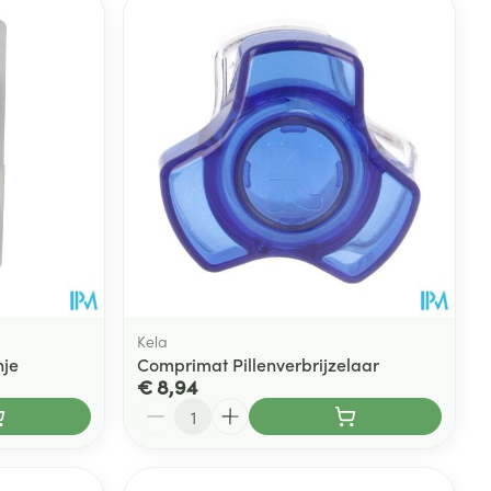
rende
Parfums en
geurproducten
Kela
nje
Comprimat Pillenverbrijzelaar
€ 8,94
CBD
Aantal