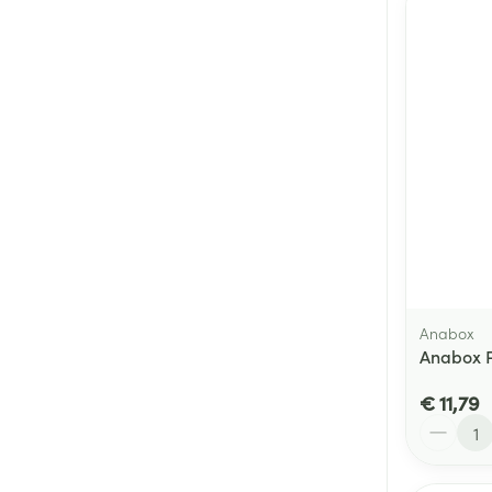
Anabox
Anabox P
€ 11,79
Aantal