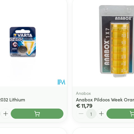
Toon meer
ging
Supplementen
Insectenwe
Mondmaskers
middelen
ssen
 -
id
d
Anabox
2032 Lithium
Anabox Pildoos Week Ora
€ 11,79
Zelfbruiner
Scheren
Aantal