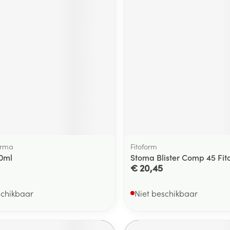
ging
Supplementen
Insectenwe
Mondmaskers
middelen
ssen
 -
id
d
arma
Fitoform
30ml
Stoma Blister Comp 45 Fit
Zelfbruiner
Scheren
€ 20,45
schikbaar
Niet beschikbaar