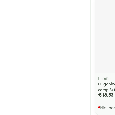
Holistica
Oligophy
comp 3x1
€ 18,53
Niet be