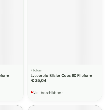
rende
Parfums en
geurproducten
Fitoform
oform
Lycoprota Blister Caps 60 Fitoform
CBD
€ 35,04
Niet beschikbaar