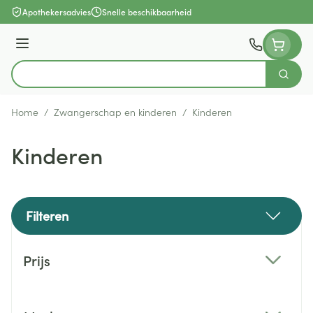
Ga naar de inhoud
Apothekersadvies
Snelle beschikbaarheid
Menu
Zoek
Product, merk, categorie...
Home
/
Zwangerschap en kinderen
/
Kinderen
Kinderen
Filteren
Doorgaan naar productlijst
Prijs
filter