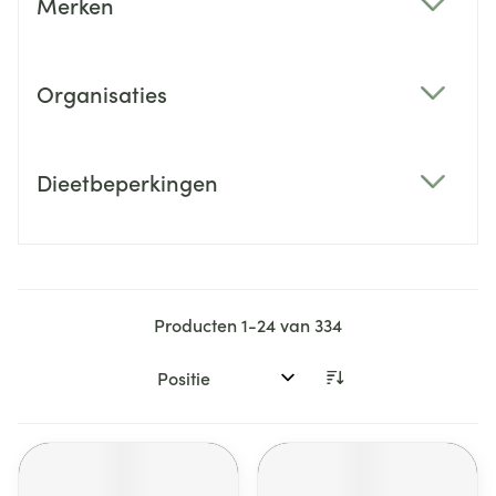
Merken
filter
Organisaties
filter
Dieetbeperkingen
filter
Producten
1
-
24
van
334
Sorteer op: