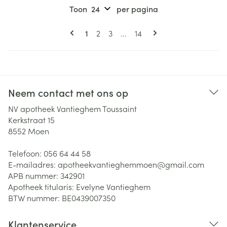
Toon
per pagina
Pagina's
U lees momenteel pagina
Pagina
Pagina
Pagina
1
2
3
...
14
Neem contact met ons op
NV apotheek Vantieghem Toussaint
Kerkstraat 15
8552
Moen
Telefoon:
056 64 44 58
E-mailadres:
apotheekvantieghemmoen@
gmail.com
APB nummer:
342901
Apotheek titularis:
Evelyne Vantieghem
BTW nummer:
BE0439007350
Klantenservice