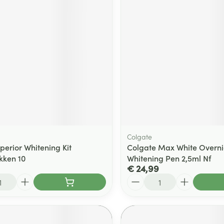
ging
Supplementen
Insectenwe
Mondmaskers
middelen
ssen
 -
id
d
Colgate
perior Whitening Kit
Colgate Max White Overni
kken 10
Whitening Pen 2,5ml Nf
Zelfbruiner
Scheren
€ 24,99
Aantal