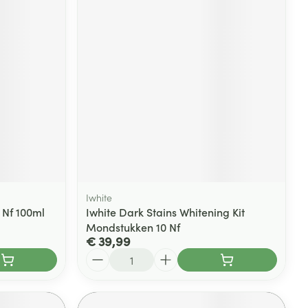
Iwhite
 Nf 100ml
Iwhite Dark Stains Whitening Kit
Mondstukken 10 Nf
€ 39,99
Aantal