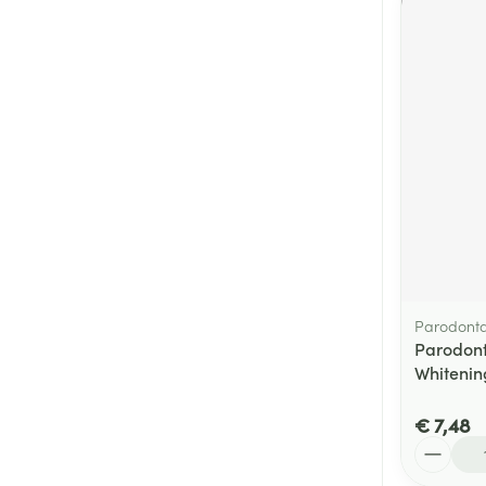
Parodont
Parodont
Whitenin
€ 7,48
Aantal