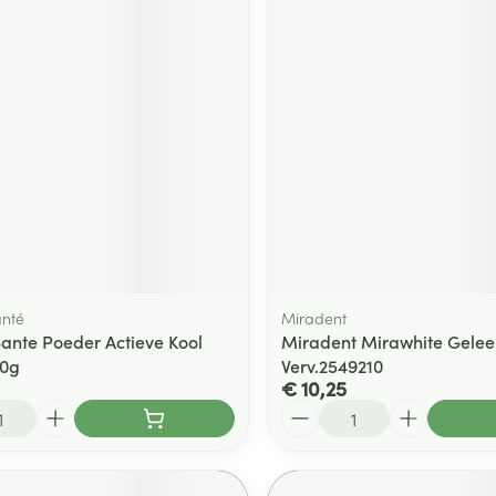
anté
Miradent
Sante Poeder Actieve Kool
Miradent Mirawhite Gelee
30g
Verv.2549210
€ 10,25
Aantal