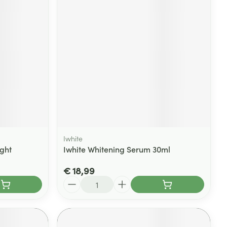
rende
Parfums en
geurproducten
Iwhite
ght
Iwhite Whitening Serum 30ml
CBD
€ 18,99
Aantal