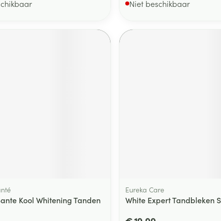
schikbaar
Niet beschikbaar
anté
Eureka Care
Sante Kool Whitening Tanden
White Expert Tandbleken S
€ 19,99