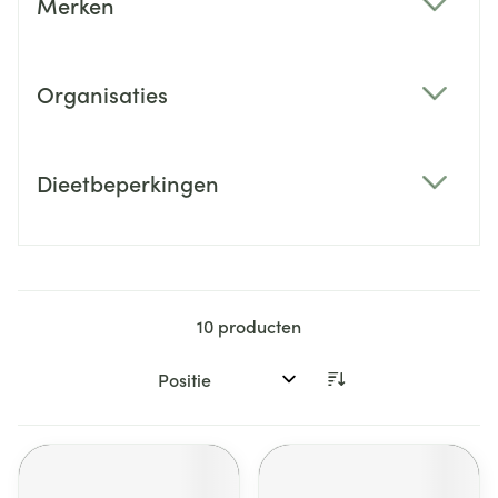
Merken
filter
Organisaties
filter
Dieetbeperkingen
filter
10
producten
Sorteer op: