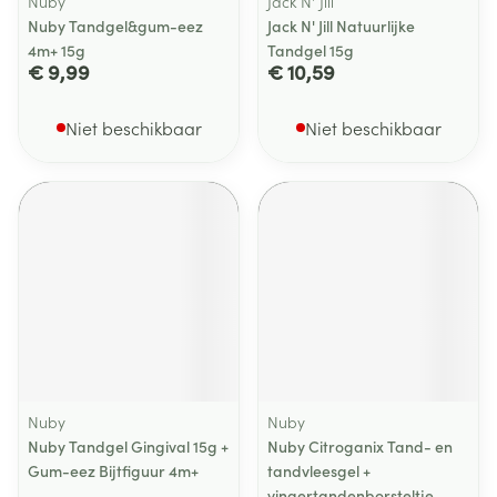
Nuby
Jack N' Jill
Nuby Tandgel&gum-eez
Jack N' Jill Natuurlijke
4m+ 15g
Tandgel 15g
€ 9,99
€ 10,59
Niet beschikbaar
Niet beschikbaar
Nuby
Nuby
Nuby Tandgel Gingival 15g +
Nuby Citroganix Tand- en
Gum-eez Bijtfiguur 4m+
tandvleesgel +
vingertandenborsteltje –