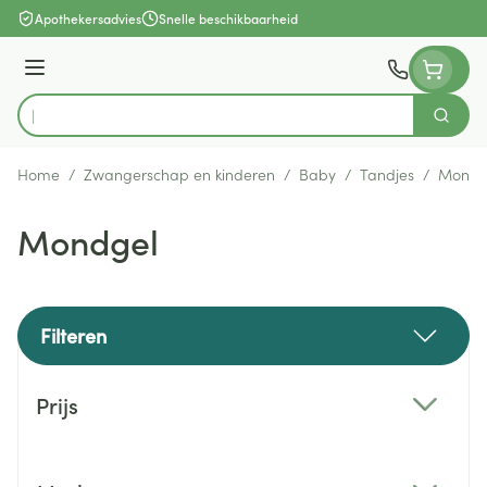
Ga naar de inhoud
Apothekersadvies
Snelle beschikbaarheid
Menu
Zoek
Product, merk, categorie...
Home
/
Zwangerschap en kinderen
/
Baby
/
Tandjes
/
Mondg
Mondgel
Filteren
Doorgaan naar productlijst
Prijs
filter