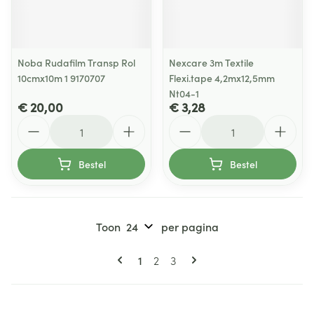
Noba Rudafilm Transp Rol
Nexcare 3m Textile
10cmx10m 1 9170707
Flexi.tape 4,2mx12,5mm
Nt04-1
€ 20,00
€ 3,28
Aantal
Aantal
Bestel
Bestel
Toon
per pagina
Pagina's
U lees momenteel pagina
Pagina
Pagina
1
2
3