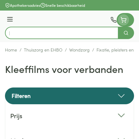
Ga naar de inhoud
Apothekersadvies
Snelle beschikbaarheid
Menu
Zoek
Product, merk, categorie...
Home
/
Thuiszorg en EHBO
/
Wondzorg
/
Fixatie, pleisters en s
Kleeffilms voor verbanden
Filteren
Doorgaan naar productlijst
Prijs
filter