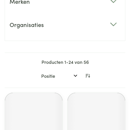
Merken
filter
Organisaties
filter
Producten
1
-
24
van
56
Sorteer op: