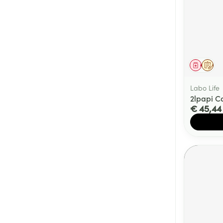
Genees
Op 
Labo Life
2lpapi 
€ 45,44