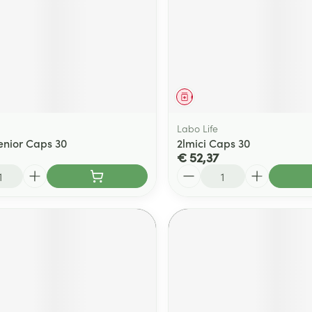
middel
Geneesmiddel
Labo Life
nior Caps 30
2lmici Caps 30
€ 52,37
Aantal