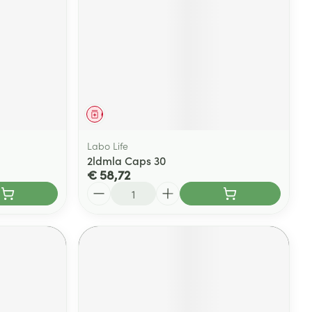
rende
Parfums en
geurproducten
Geneesmiddel
Labo Life
2ldmla Caps 30
€ 58,72
Aantal
CBD