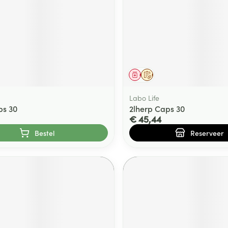
middel
Geneesmiddel
Op voorschrift
Labo Life
ps 30
2lherp Caps 30
€ 45,44
Bestel
Reserveer