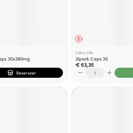
middel
voorschrift
Geneesmiddel
Labo Life
Caps 30x380mg
2lpark Caps 30
€ 63,35
Aantal
Reserveer