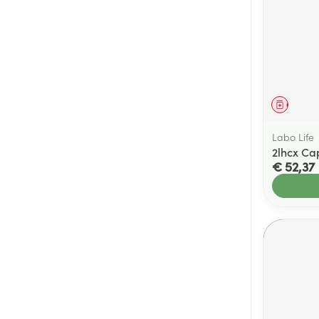
Genees
Labo Life
2lhcx Ca
€ 52,37