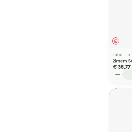
Genees
Labo Life
2lmem Se
€ 36,77
Aantal