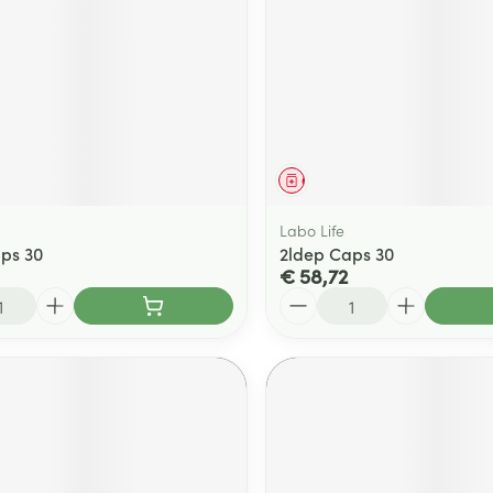
ging
Supplementen
Insectenwe
Mondmaskers
middelen
ssen
 -
id
d
middel
Geneesmiddel
Labo Life
ps 30
2ldep Caps 30
€ 58,72
Aantal
Zelfbruiner
Scheren