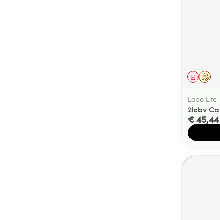
Genees
Op 
Labo Life
2lebv Ca
€ 45,44