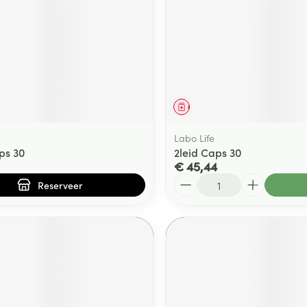
middel
voorschrift
Geneesmiddel
Labo Life
ps 30
2leid Caps 30
€ 45,44
Aantal
Reserveer