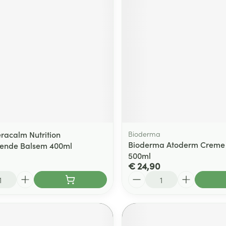
racalm Nutrition
Bioderma
Bioderma Atoderm Creme U
rende Balsem 400ml
500ml
€ 24,90
Aantal