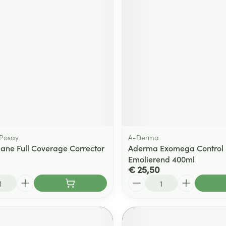
 Posay
A-Derma
riane Full Coverage Corrector
Aderma Exomega Control
Emolierend 400ml
€ 25,50
Aantal