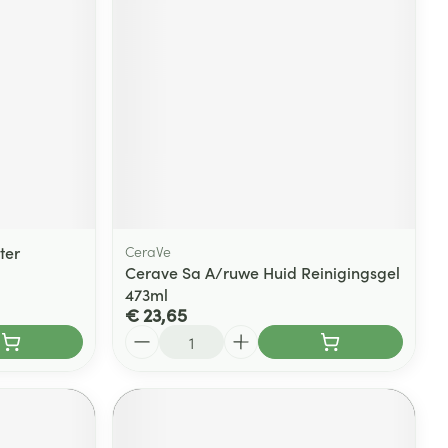
rende
Parfums en
geurproducten
ter
CeraVe
Cerave Sa A/ruwe Huid Reinigingsgel
473ml
€ 23,65
CBD
Aantal