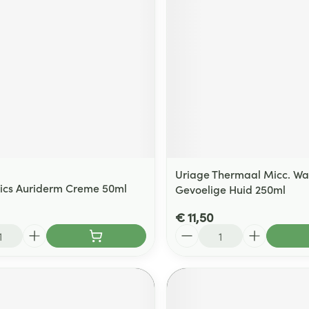
ging
Supplementen
Insectenwe
Mondmaskers
middelen
ssen
 -
id
d
Uriage Thermaal Micc. Wa
tics Auriderm Creme 50ml
Gevoelige Huid 250ml
€ 11,50
Zelfbruiner
Scheren
Aantal