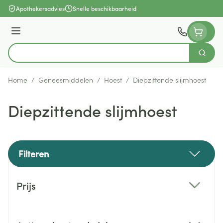
Ga naar de inhoud
Apothekersadvies
Snelle beschikbaarheid
Menu
Zoek
Product, merk, categorie...
Home
/
Geneesmiddelen
/
Hoest
/
Diepzittende slijmhoest
Diepzittende slijmhoest
Filteren
Doorgaan naar productlijst
Prijs
filter