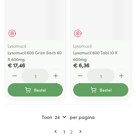
Geneesmiddel
Geneesmiddel
Lysomucil
Lysomucil
Lysomucil 600 Gran Sach 60
Lysomucil 600 Tabl 10 X
X 600mg
600mg
€ 17,46
€ 6,36
Aantal
Aantal
Bestel
Bestel
Toon
per pagina
Pagina's
U lees momenteel pagina
Pagina
1
2