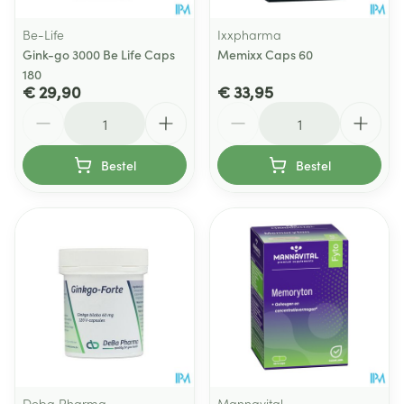
Be-Life
Ixxpharma
Gink-go 3000 Be Life Caps
Memixx Caps 60
180
€ 29,90
€ 33,95
Aantal
Aantal
Bestel
Bestel
Deba Pharma
Mannavital