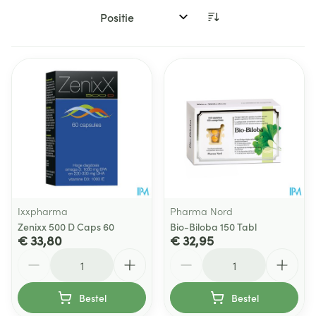
Sorteer op:
Ixxpharma
Pharma Nord
Zenixx 500 D Caps 60
Bio-Biloba 150 Tabl
€ 33,80
€ 32,95
Aantal
Aantal
Bestel
Bestel