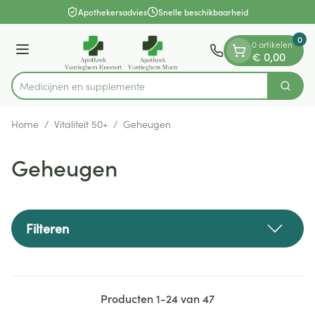
Dia 1 van 1
Ga naar de inhoud
Apothekersadvies
Snelle beschikbaarheid
0
0 artikelen
Menu
€ 0,00
Medici
Zoek
Product, merk, categorie...
Home
/
Vitaliteit 50+
/
Geheugen
Geheugen
Filteren
Producten
1
-
24
van
47