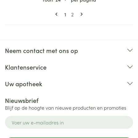
Pagina's
U lees momenteel pagina
Pagina
1
2
Neem contact met ons op
Klantenservice
Uw apotheek
Nieuwsbrief
Blijf op de hoogte van nieuwe producten en promoties
E-mail adres