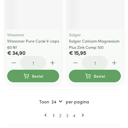
Vitasonar
Solgar
Vitasonar Pure Cycle V-caps
Solgar Calcium Magnesium
60 Nf
Plus Zink Comp 100
€ 34,90
€ 15,95
Aantal
Aantal
Bestel
Bestel
Toon
per pagina
Pagina's
U lees momenteel pagina
Pagina
Pagina
Pagina
1
2
3
4