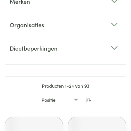
Merken
filter
Organisaties
filter
Dieetbeperkingen
filter
Producten
1
-
24
van
93
Sorteer op: