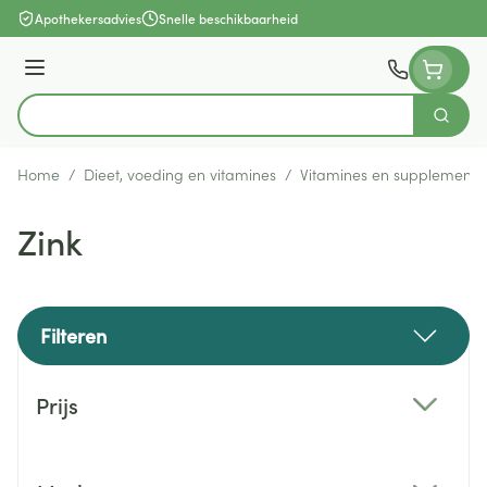
Ga naar de inhoud
Apothekersadvies
Snelle beschikbaarheid
Menu
Zoek
Product, merk, categorie...
Home
/
Dieet, voeding en vitamines
/
Vitamines en supplemente
Zink
Filteren
Doorgaan naar productlijst
Prijs
filter