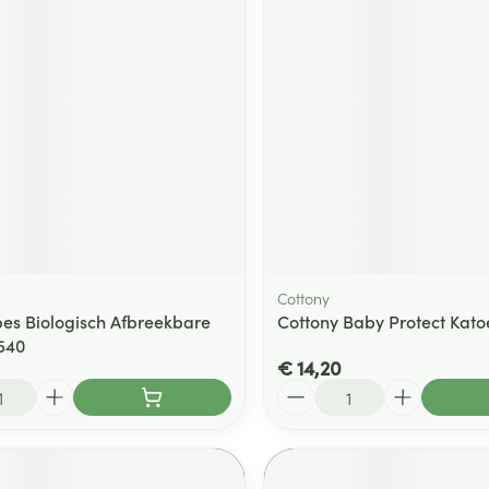
ging
Supplementen
Insectenwe
Mondmaskers
middelen
ssen
 -
id
d
Cottony
es Biologisch Afbreekbare
Cottony Baby Protect Kato
540
Zelfbruiner
Scheren
€ 14,20
Aantal