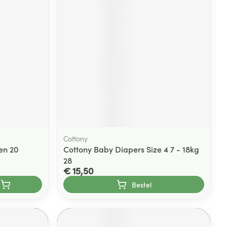
rende
Parfums en
geurproducten
Cottony
en 20
Cottony Baby Diapers Size 4 7 - 18kg
28
CBD
€ 15,50
Bestel