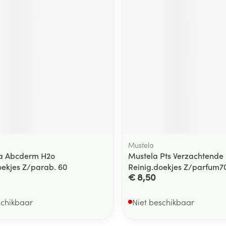
Mustela
a Abcderm H2o
Mustela Pts Verzachtende
oekjes Z/parab. 60
Reinig.doekjes Z/parfum7
€ 8,50
schikbaar
Niet beschikbaar